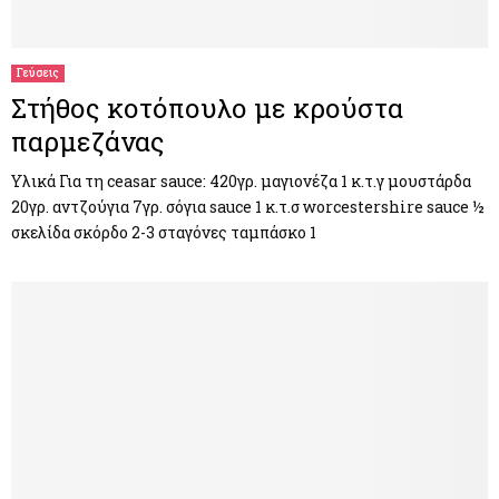
M
E
Γεύσεις
Στήθος κοτόπουλο με κρούστα
N
παρμεζάνας
U
Υλικά Για τη ceasar sauce: 420γρ. μαγιονέζα 1 κ.τ.γ μουστάρδα
20γρ. αντζούγια 7γρ. σόγια sauce 1 κ.τ.σ worcestershire sauce ½
σκελίδα σκόρδο 2-3 σταγόνες ταμπάσκο 1