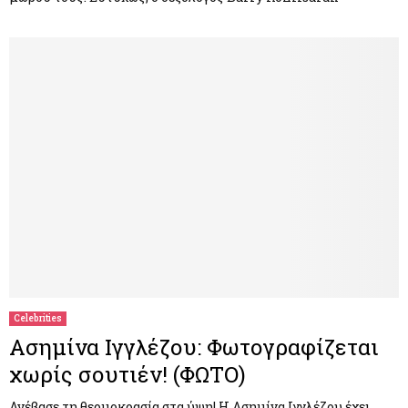
Celebrities
Ασημίνα Ιγγλέζου: Φωτογραφίζεται
χωρίς σουτιέν! (ΦΩΤΟ)
Ανέβασε τη θερμοκρασία στα ύψη! Η Ασημίνα Ιγγλέζου έχει