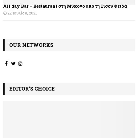
All day Bar – Restaurant στη Μύκονο από τη Σίσσυ Φειδά
ρ
22 Ιουλίου, 2021
ω
ν
OUR NETWORKS
EDITOR'S CHOICE