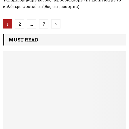
καλύτερο φυσικό στήθος στη σόουμπιζ.
Π
1
2
…
7
λ
MUST READ
ο
ή
γ
η
σ
η
ά
ρ
θ