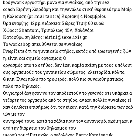
bodywork εργαστήρι μόνο για γυναίκες, από την sex
coach Ειρήνη Χειρδάρη και τηνεναλλακτική θεραπεύτρια Μαίρ
η Κολιούση (primal tantra) Κυριακή 4 Νοεμβρίου
Ώρα έναρξης: 12μμ Διάρκεια: 5 ώρες Τιμή: 60 ευρώ
Xώρος: Shantom, Tριπόλεως 45Α, Χαλάνδρι
Κατοχύρωση θέσης:
eirini@sexelixis.gr
Το workshop απευθύνεται σε γυναίκες
Γνωρίζετε ότι το γυναικείο στήθος, εκτός από ερωτογενής ζών
η, είναι και σημείο οργασμού; O
oργασμός από το στήθος, δεν έχει καμία σχέση με τους υπόλοιπ
ους οργασμούς του γυναικείου σώματος, κλειτορίδα, κόλπο,
G κλπ. Eίναι πολύ πιο τρυφερός, πολύ πιο συναισθηματικός,
πολύ πιο θηλυκός.
Οι γιατροί άργησαν να τον αποδεχτούν το γεγονός ότι υπάρχει α
νεξάρτητος οργασμός από το στήθος, αν και πολλές γυναίκες εί
χαν δηλώσει επισήμως ότι τον είχαν, κατά την διάρκεια των χαδ
ιών με τον
σύντροφό τους, κατά τα χάδια πριν τον αυνανισμό, ακόμη και κ
ατά την διάρκεια του θηλασμού του
μωρού τους! Ευτυχώς, ο σεξολόγος Barry Komisaruk