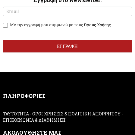
Εγγραφή στο Newsletter:
N
I
e
f
w
y
Με την εγγραφή μου συμφωνώ με τους
Όρους Χρήσης
s
o
l
u
e
a
t
r
ΕΓΓΡΑΦΗ
t
e
e
h
r
u
m
a
n
,
ΠΛΗΡΟΦΟΡΙΕΣ
l
e
a
ΤΑΥΤΟΤΗΤΑ
-
ΟΡΟΙ ΧΡΗΣΕΙΣ & ΠΟΛΙΤΙΚΗ ΑΠΟΡΡΗΤΟΥ
-
v
ΕΠΙΚΟΙΝΩΝΙΑ & ΔΙΑΦΗΜΙΣΗ
e
t
ΑΚΟΛΟΥΘΗΣΤΕ ΜΑΣ
h