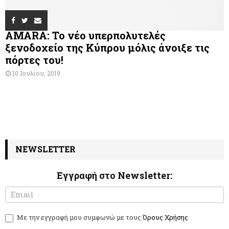
AMARA: Το νέο υπερπολυτελές
ξενοδοχείο της Κύπρου μόλις άνοιξε τις
πόρτες του!
10 Ιουλίου, 2019
NEWSLETTER
Εγγραφή στο Newsletter:
N
I
e
f
w
y
Με την εγγραφή μου συμφωνώ με τους
Όρους Χρήσης
s
o