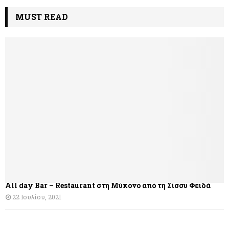
λ
MUST READ
ο
ή
γ
η
σ
η
ά
ρ
θ
All day Bar – Restaurant στη Μύκονο από τη Σίσσυ Φειδά
ρ
22 Ιουλίου, 2021
ω
ν