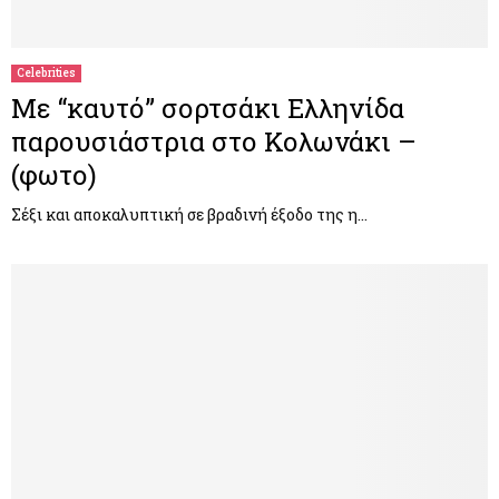
M
E
Celebrities
Με “καυτό” σορτσάκι Ελληνίδα
N
παρουσιάστρια στο Κολωνάκι –
(φωτο)
U
Σέξι και αποκαλυπτική σε βραδινή έξοδο της η…