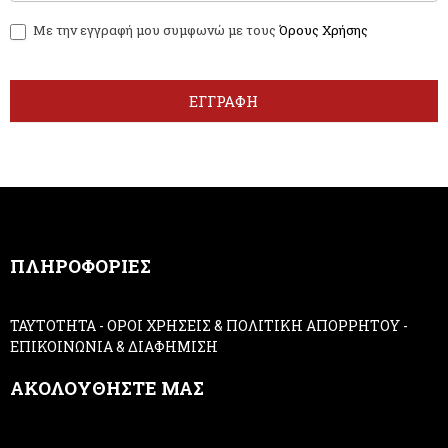
w
y
Με την εγγραφή μου συμφωνώ με τους
Όρους Χρήσης
s
o
l
u
e
a
t
r
ΕΓΓΡΑΦΗ
t
e
e
h
r
u
m
a
n
,
ΠΛΗΡΟΦΟΡΙΕΣ
l
e
a
ΤΑΥΤΟΤΗΤΑ
-
ΟΡΟΙ ΧΡΗΣΕΙΣ & ΠΟΛΙΤΙΚΗ ΑΠΟΡΡΗΤΟΥ
-
v
ΕΠΙΚΟΙΝΩΝΙΑ & ΔΙΑΦΗΜΙΣΗ
e
t
ΑΚΟΛΟΥΘΗΣΤΕ ΜΑΣ
h
i
s