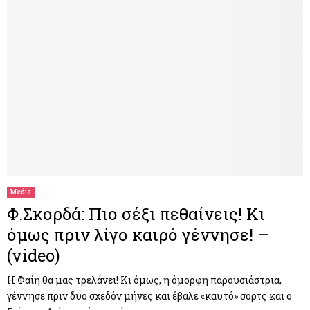
Media
Φ.Σκορδά: Πιο σέξι πεθαίνεις! Κι
όμως πριν λίγο καιρό γέννησε! –
(video)
Η Φαίη θα μας τρελάνει! Κι όμως, η όμορφη παρουσιάστρια,
γέννησε πριν δυο σχεδόν μήνες και έβαλε «καυτό» σορτς και ο