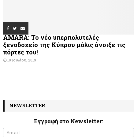
AMARA: Το νέο υπερπολυτελές
ξενοδοχείο της Κύπρου μόλις άνοιξε τις
πόρτες του!
10 Ιουλίου, 2019
NEWSLETTER
Εγγραφή στο Newsletter:
N
I
e
f