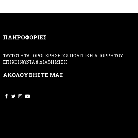
r
u
m
a
n
,
ΠΛΗΡΟΦΟΡΙΕΣ
l
e
a
ΤΑΥΤΟΤΗΤΑ
-
ΟΡΟΙ ΧΡΗΣΕΙΣ & ΠΟΛΙΤΙΚΗ ΑΠΟΡΡΗΤΟΥ
-
v
ΕΠΙΚΟΙΝΩΝΙΑ & ΔΙΑΦΗΜΙΣΗ
e
t
ΑΚΟΛΟΥΘΗΣΤΕ ΜΑΣ
h
i
s
f
i
e
l
d
b
l