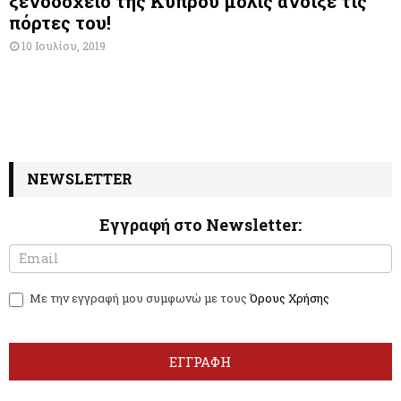
ξενοδοχείο της Κύπρου μόλις άνοιξε τις
πόρτες του!
10 Ιουλίου, 2019
NEWSLETTER
Εγγραφή στο Newsletter:
N
I
e
f
w
y
Με την εγγραφή μου συμφωνώ με τους
Όρους Χρήσης
s
o
l
u
e
a
t
r
ΕΓΓΡΑΦΗ
t
e
e
h