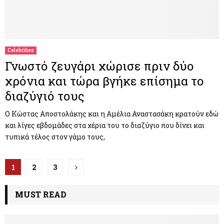
Celebrities
Γνωστό ζευγάρι χώρισε πριν δύο
χρόνια και τώρα βγήκε επίσημα το
διαζύγιό τους
Ο Κώστας Αποστολάκης και η Αμέλια Αναστασάκη κρατούν εδώ
και λίγες εβδομάδες στα χέρια του το διαζύγιο που δίνει και
τυπικά τέλος στον γάμο τους,
Π
1
2
3
λ
MUST READ
ο
ή