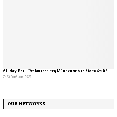
γ
η
σ
η
ά
ρ
θ
All day Bar – Restaurant στη Μύκονο από τη Σίσσυ Φειδά
ρ
22 Ιουλίου, 2021
ω
ν
OUR NETWORKS