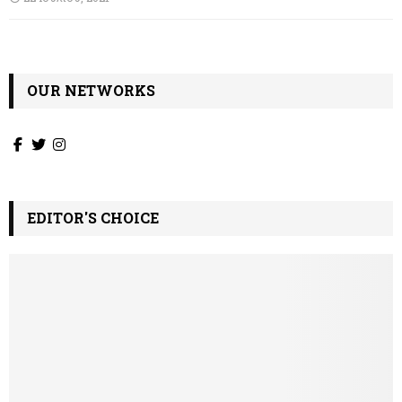
ω
ν
OUR NETWORKS
EDITOR'S CHOICE