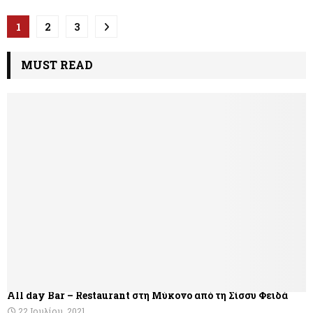
Π
1
2
3
λ
MUST READ
ο
ή
γ
η
σ
η
ά
ρ
θ
All day Bar – Restaurant στη Μύκονο από τη Σίσσυ Φειδά
ρ
22 Ιουλίου, 2021