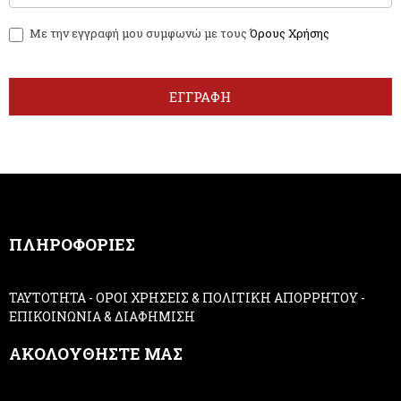
w
y
Με την εγγραφή μου συμφωνώ με τους
Όρους Χρήσης
s
o
l
u
e
a
t
r
ΕΓΓΡΑΦΗ
t
e
e
h
r
u
m
a
n
,
ΠΛΗΡΟΦΟΡΙΕΣ
l
e
a
ΤΑΥΤΟΤΗΤΑ
-
ΟΡΟΙ ΧΡΗΣΕΙΣ & ΠΟΛΙΤΙΚΗ ΑΠΟΡΡΗΤΟΥ
-
v
ΕΠΙΚΟΙΝΩΝΙΑ & ΔΙΑΦΗΜΙΣΗ
e
t
ΑΚΟΛΟΥΘΗΣΤΕ ΜΑΣ
h
i
s