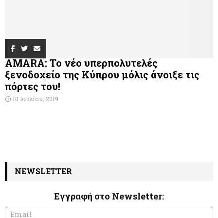
AMARA: Το νέο υπερπολυτελές
ξενοδοχείο της Κύπρου μόλις άνοιξε τις
πόρτες του!
10 Ιουλίου, 2019
NEWSLETTER
Εγγραφή στο Newsletter:
N
I
e
f