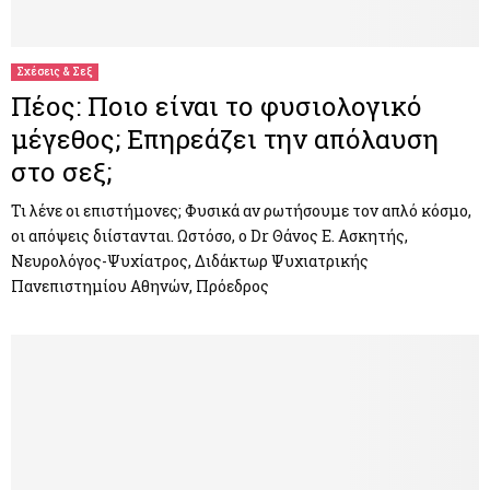
M
E
Σχέσεις & Σεξ
Πέος: Ποιο είναι το φυσιολογικό
N
μέγεθος; Επηρεάζει την απόλαυση
στο σεξ;
U
Τι λένε οι επιστήμονες; Φυσικά αν ρωτήσουμε τον απλό κόσμο,
οι απόψεις διίστανται. Ωστόσο, ο Dr Θάνος Ε. Ασκητής,
Νευρολόγος-Ψυχίατρος, Διδάκτωρ Ψυχιατρικής
Πανεπιστημίου Αθηνών, Πρόεδρος