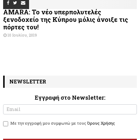
AMARA: Το νέο υπερπολυτελές
ξενοδοχείο της Κύπρου μόλις άνοιξε τις
πόρτες του!
10 Ιουλίου, 2019
NEWSLETTER
Εγγραφή στο Newsletter:
N
I
e
f
w
y
Με την εγγραφή μου συμφωνώ με τους
Όρους Χρήσης
s
o
l
u
e
a