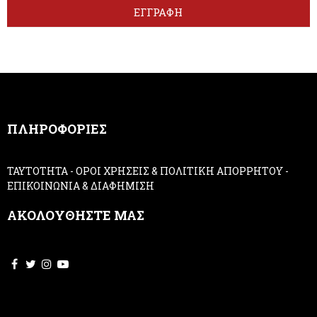
t
r
ΕΓΓΡΑΦΗ
t
e
e
h
r
u
m
a
n
,
ΠΛΗΡΟΦΟΡΙΕΣ
l
e
a
ΤΑΥΤΟΤΗΤΑ
-
ΟΡΟΙ ΧΡΗΣΕΙΣ & ΠΟΛΙΤΙΚΗ ΑΠΟΡΡΗΤΟΥ
-
v
ΕΠΙΚΟΙΝΩΝΙΑ & ΔΙΑΦΗΜΙΣΗ
e
t
ΑΚΟΛΟΥΘΗΣΤΕ ΜΑΣ
h
i
s
f
i
e
l