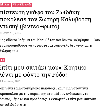
lebrities
VS by Elizabeth
πίστευτη γκάφα του Ζωϊδάκη:
ποκάλεσε τον Σωτήρη Καλυβάτση…
ντώνη! (βίντεο+φωτό)
13 Ιουνίου, 2015
ιος είδε το βλέμμα του Καλυβάτση και δεν το φοβήθηκε…! Όσο
ι να προσπαθούσε να το κρύψει με χαμόγελο δεν γινόταν, η
όχληση του
dia
Σπίτι μου σπιτάκι μου»: Κρητικό
λέντι με φόντο την Ρόδο!
11 Ιουνίου, 2015
όμη ένα Σαββατοκύριακο πλησιάζει και η Κωνσταντίνα
υροπούλου με την παρέα της ετοιμάζουν ενδιαφέροντα
όσωπα, θέματα και προτάσεις! Η εκπομπή «Σπίτι μου σπιτάκι
υ» ταξιδεύει στη