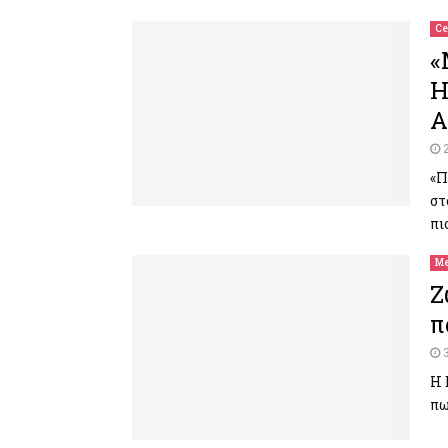
Ce
«
Η
Α
«Π
στ
πι
Me
Ζ
π
Η 
πω