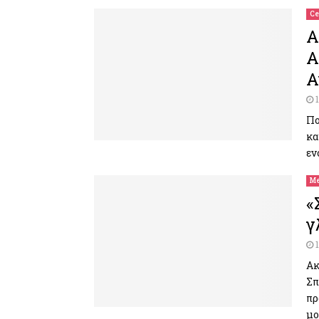
Ce
Α
Α
Α
Πο
κα
εν
Me
«
γ
Ακ
Σπ
πρ
μο