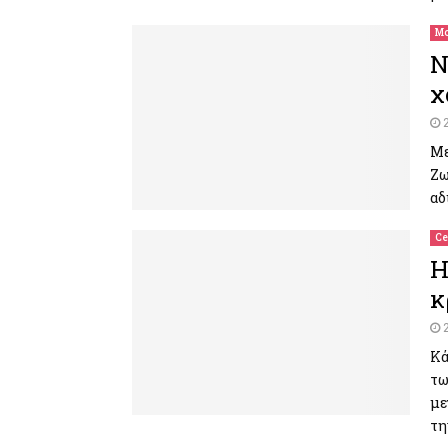
Μο
Ν
χ
Με
Ζω
αδ
Ce
Η
κ
Κά
τω
με
τη