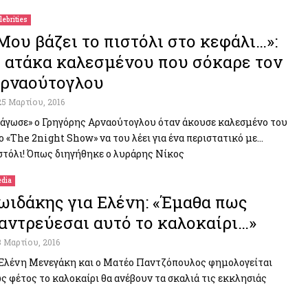
lebrities
Mου βάζει το πιστόλι στο κεφάλι…»:
 ατάκα καλεσμένου που σόκαρε τον
ρναούτογλου
25 Μαρτίου, 2016
άγωσε» ο Γρηγόρης Αρναούτογλου όταν άκουσε καλεσμένο του
ο «The 2night Show» να του λέει για ένα περιστατικό με…
στόλι! Όπως διηγήθηκε ο λυράρης Νίκος
dia
ωιδάκης για Ελένη: «Έμαθα πως
αντρεύεσαι αυτό το καλοκαίρι…»
3 Μαρτίου, 2016
Ελένη Μενεγάκη και ο Ματέο Παντζόπουλος φημολογείται
ς φέτος το καλοκαίρι θα ανέβουν τα σκαλιά τις εκκλησιάς