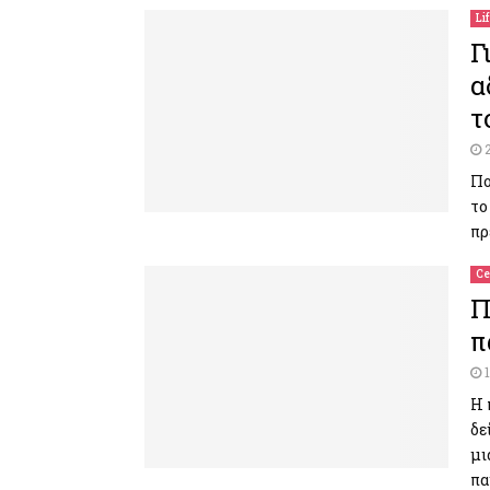
Li
Γ
α
τ
Πο
το
πρ
Ce
Π
π
Η 
δε
μι
πα