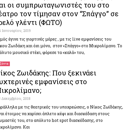
αι οι συμπρωταγωνιστές του στο
έατρο τον τίμησαν στον “Σπάγγο” σε
ρελό γλέντι (ΦΩΤΟ)
4 Ιανουαρίου, 2019
μός έγινε τις γιορτινές μέρες , με τις live εμφανίσεις του
κου Ζωιδάκη και όχι μόνο, στον «Σπάγγο» στο Μικρολίμανο. Το
όλυτο μουσικό στέκι, φόρεσε τα «καλά» του,
ζέντα
ίκος Ζωιδάκης: Που ξεκινάει
υχτερινές εμφανίσεις στο
ικρολίμανο;
5 Δεκεμβρίου, 2018
ράλληλα με τις θεατρικές του υποχρεώσεις, ο Νίκος Ζωϊδάκης,
ναι έτοιμος να χαρίσει άπλετο κέφι και διασκέδαση στους
υμαστές του, στο απόλυτο hot spot διασκέδασης, στο
κρολίμανο. Και