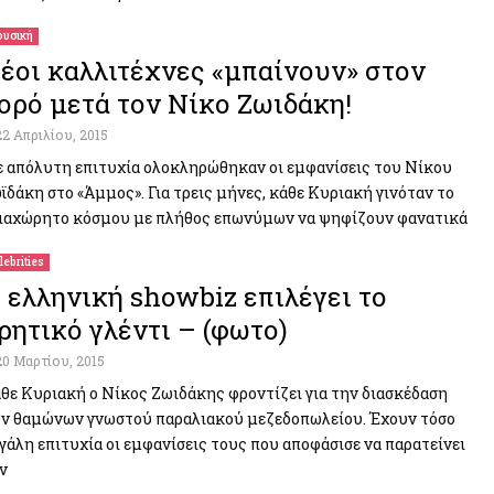
υσική
έοι καλλιτέχνες «μπαίνουν» στον
ορό μετά τον Νίκο Ζωιδάκη!
22 Απριλίου, 2015
 απόλυτη επιτυχία ολοκληρώθηκαν οι εμφανίσεις του Νίκου
ϊδάκη στο «Άμμος». Για τρεις μήνες, κάθε Κυριακή γινόταν το
ιαχώρητο κόσμου με πλήθος επωνύμων να ψηφίζουν φανατικά
lebrities
 ελληνική showbiz επιλέγει το
ρητικό γλέντι – (φωτο)
20 Μαρτίου, 2015
θε Κυριακή ο Νίκος Ζωιδάκης φροντίζει για την διασκέδαση
ν θαμώνων γνωστού παραλιακού μεζεδοπωλείου. Έχουν τόσο
γάλη επιτυχία οι εμφανίσεις τους που αποφάσισε να παρατείνει
ν