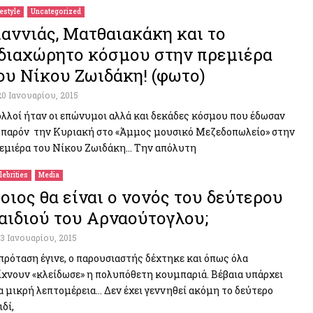
festyle
Uncategorized
ιαννιάς, Ματθαιακάκη και το
διαχώρητο κόσμου στην πρεμιέρα
ου Νίκου Ζωιδάκη! (φωτο)
20 Ιανουαρίου, 2015
λλοί ήταν οι επώνυμοι αλλά και δεκάδες κόσμου που έδωσαν
 παρόν την Κυριακή στο «Άμμος μουσικό Μεζεδοπωλείο» στην
εμιέρα του Νίκου Ζωιδάκη… Την απόλυτη
lebrities
Media
οιος θα είναι ο νονός του δεύτερου
αιδιού του Αρναούτογλου;
13 Ιανουαρίου, 2015
πρόταση έγινε, ο παρουσιαστής δέχτηκε και όπως όλα
ίχνουν «κλείδωσε» η πολυπόθετη κουμπαριά. Βέβαια υπάρχει
α μικρή λεπτομέρεια… Δεν έχει γεννηθεί ακόμη το δεύτερο
ιδί,