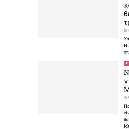
κ
θ
τ
Χα
Νί
απ
Ατ
Ν
ν
Μ
Πα
εί
θα
Μι