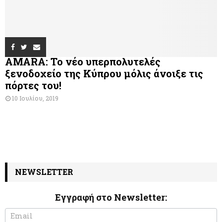
AMARA: Το νέο υπερπολυτελές
ξενοδοχείο της Κύπρου μόλις άνοιξε τις
πόρτες του!
10 Ιουλίου, 2019
NEWSLETTER
Εγγραφή στο Newsletter:
N
I
e
f