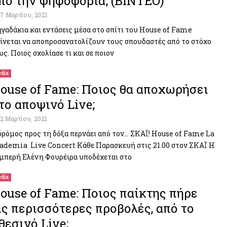
πό την ψηφοφορία; (BINTEO)
17 Μαρτίου, 2021
γαδάκια και εντάσεις μέσα στο σπίτι του House of Fame
ίνεται να αποπροσανατολίζουν τους σπουδαστές από το στόχο
υς. Ποιος σχολίασε τι και σε ποιον
dia
ouse of Fame: Ποιος θα αποχωρήσει
το αποψινό Live;
12 Μαρτίου, 2021
δρόμος προς τη δόξα περνάει από τον… ΣΚΑΪ! House of Fame La
ademia Live Concert Κάθε Παρασκευή στις 21.00 στον ΣΚΑΪ Η
μπερή Ελένη Φουρέιρα υποδέχεται στο
dia
ouse of Fame: Ποιος παίκτης πήρε
ις περισσότερες προβολές, από το
θεσινό Live;