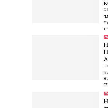
κ
“Μ
ση
γι
Me
H
Η
Α
Η 
Ho
στ
Me
H