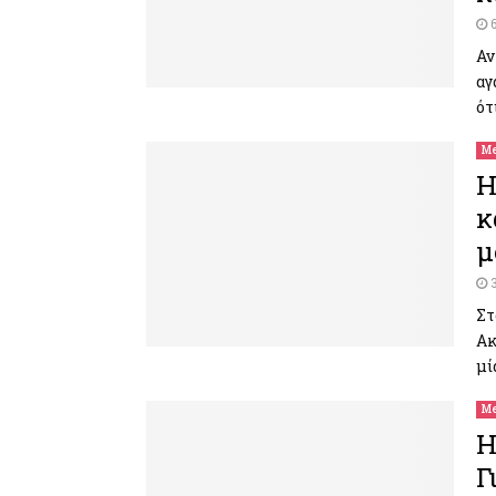
Αν
αγ
ότ
Me
H
κ
μ
Στ
Ακ
μί
Me
H
Γ