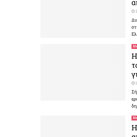
α
Δι
στ
Ελ
Me
H
τ
γ
Σή
ερ
δη
Me
H
α