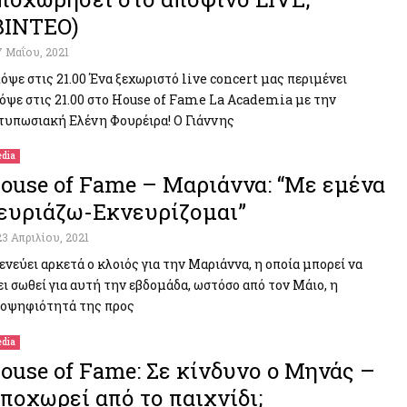
ΒΙΝΤΕΟ)
7 Μαΐου, 2021
όψε στις 21.00 Ένα ξεχωριστό live concert μας περιμένει
όψε στις 21.00 στο House of Fame La Academia με την
τυπωσιακή Ελένη Φουρέιρα! Ο Γιάννης
dia
ouse of Fame – Μαριάννα: “Με εμένα
ευριάζω-Εκνευρίζομαι”
23 Απριλίου, 2021
ενεύει αρκετά ο κλοιός για την Μαριάννα, η οποία μπορεί να
ει σωθεί για αυτή την εβδομάδα, ωστόσο από τον Μάιο, η
οψηφιότητά της προς
dia
ouse of Fame: Σε κίνδυνο o Μηνάς –
ποχωρεί από το παιχνίδι;