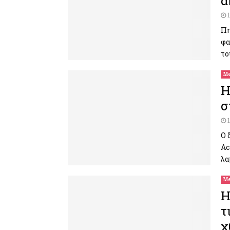
α
Πη
φα
το
Me
H
σ
Ο 
Ac
λα
Me
H
τ
χ