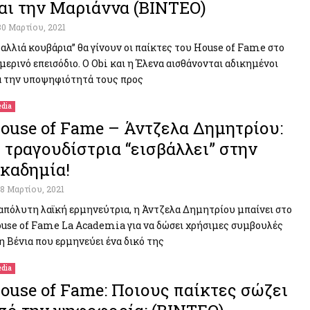
αι την Μαριάννα (ΒΙΝΤΕΟ)
30 Μαρτίου, 2021
αλλιά κουβάρια” θα γίνουν οι παίκτες του House of Fame στο
μερινό επεισόδιο. Ο Obi και η Έλενα αισθάνονται αδικημένοι
α την υποψηφιότητά τους προς
dia
ouse of Fame – Άντζελα Δημητρίου:
 τραγουδίστρια “εισβάλλει” στην
καδημία!
18 Μαρτίου, 2021
απόλυτη λαϊκή ερμηνεύτρια, η Άντζελα Δημητρίου μπαίνει στο
use of Fame La Academia για να δώσει χρήσιμες συμβουλές
η Βένια που ερμηνεύει ένα δικό της
dia
ouse of Fame: Ποιους παίκτες σώζει