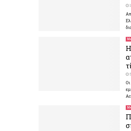
Απ
Ελ
δι
Me
H
α
τ
Οι
εμ
Ac
Me
Π
σ