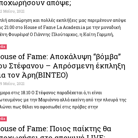
ποχωρήσουν απόψε;
21 Μαΐου, 2021
πλή αποχώρηση και πολλές εκπλήξεις μας περιμένουν απόψε
ις 21.00 στο House of Fame La Academia με την μοναδική
ένη Φουρέιρα! Ο Γιάννης Πλούταρχος, η Καίτη Γαρμπή,
dia
ouse of Fame: Αποκάλυψη “βόμβα”
ου Στέφανου – Απρόσμενη έκπληξη
ια τον Άρη(ΒΙΝΤΕΟ)
19 Μαΐου, 2021
μερα στις 18.10 Ο Στέφανος παραδέχεται ό,τι είναι
ωτευμένος με την Μαριάννα αλλά εκείνη από την πλευρά της
λώνει πως θέλει να αφοσιωθεί στις πρόβες στην
dia
ouse of Fame: Ποιος παίκτης θα
ποχωρήσει στο αποψινό LIVE;