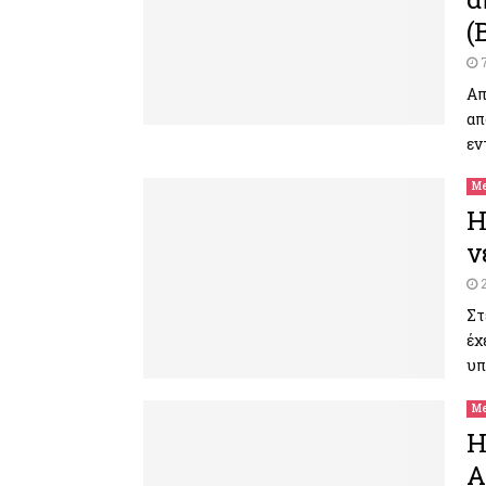
(
Απ
απ
εν
Me
H
ν
Στ
έχ
υπ
Me
H
Α