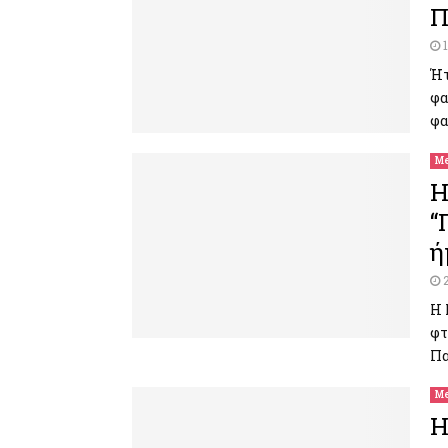
Π
Ήτ
φα
φα
Me
H
“
ή
Η 
φτ
Πα
Me
H