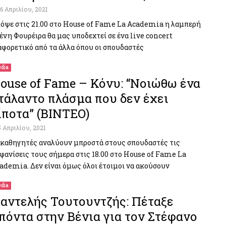
16 Απριλίου, 2021
όψε στις 21.00 στο House of Fame La Academia η λαμπερή
ένη Φουρέιρα θα μας υποδεχτεί σε ένα live concert
αφορετικό από τα άλλα όπου οι σπουδαστές
dia
ouse of Fame – Κόνυ: “Νοιώθω ένα
τάλαντο πλάσμα που δεν έχει
ίποτα” (ΒΙΝΤΕΟ)
5 Απριλίου, 2021
 καθηγητές αναλύουν μπροστά στους σπουδαστές τις
φανίσεις τους σήμερα στις 18.00 στο House of Fame La
ademia. Δεν είναι όμως όλοι έτοιμοι να ακούσουν
dia
αντελής Τουτουντζής: Πέταξε
πόντα στην Βένια για τον Στέφανο