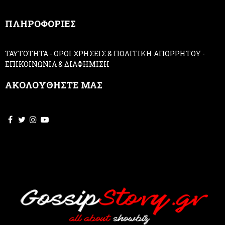
n
,
ΠΛΗΡΟΦΟΡΙΕΣ
l
e
a
ΤΑΥΤΟΤΗΤΑ
-
ΟΡΟΙ ΧΡΗΣΕΙΣ & ΠΟΛΙΤΙΚΗ ΑΠΟΡΡΗΤΟΥ
-
v
ΕΠΙΚΟΙΝΩΝΙΑ & ΔΙΑΦΗΜΙΣΗ
e
t
ΑΚΟΛΟΥΘΗΣΤΕ ΜΑΣ
h
i
s
f
i
e
l
d
b
l
a
n
k
.