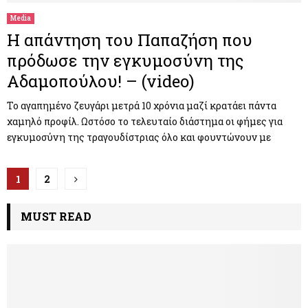
Media
Η απάντηση του Παπαζήση που
πρόδωσε την εγκυμοσύνη της
Αδαμοπούλου! – (video)
Το αγαπημένο ζευγάρι μετρά 10 χρόνια μαζί κρατάει πάντα
χαμηλό προφίλ. Ωστόσο το τελευταίο διάστημα οι φήμες για
εγκυμοσύνη της τραγουδίστριας όλο και φουντώνουν με
Π
1
2
λ
MUST READ
ο
ή
γ
η