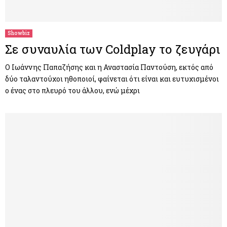
M
E
Showbiz
Σε συναυλία των Coldplay το ζευγάρι
N
Ο Ιωάννης Παπαζήσης και η Αναστασία Παντούση, εκτός από
δύο ταλαντούχοι ηθοποιοί, φαίνεται ότι είναι και ευτυχισμένοι
U
ο ένας στο πλευρό του άλλου, ενώ μέχρι