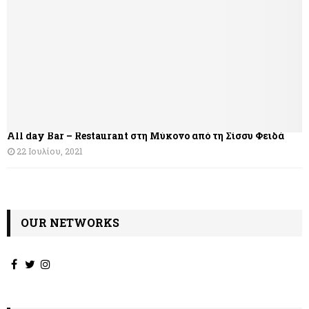
σ
η
ά
ρ
θ
All day Bar – Restaurant στη Μύκονο από τη Σίσσυ Φειδά
ρ
22 Ιουλίου, 2021
ω
ν
OUR NETWORKS