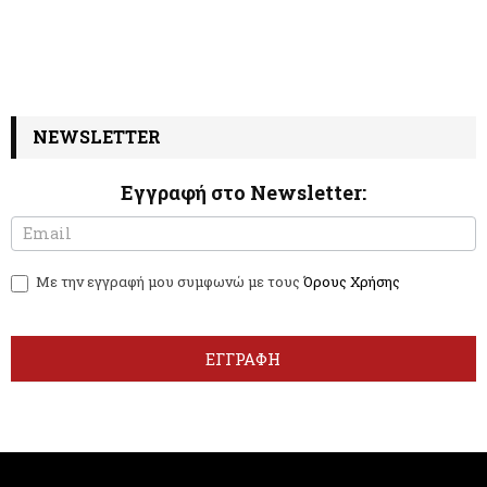
NEWSLETTER
Εγγραφή στο Newsletter:
N
I
e
f
w
y
Με την εγγραφή μου συμφωνώ με τους
Όρους Χρήσης
s
o
l
u
e
a
t
r
ΕΓΓΡΑΦΗ
t
e
e
h
r
u
m
a