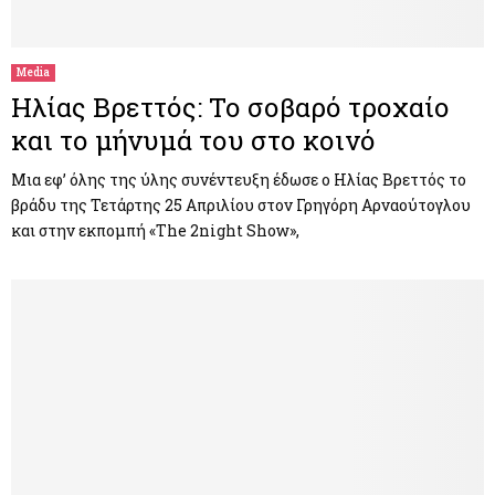
M
E
Media
Ηλίας Βρεττός: Το σοβαρό τροχαίο
N
και το μήνυμά του στο κοινό
U
Μια εφ’ όλης της ύλης συνέντευξη έδωσε ο Ηλίας Βρεττός το
βράδυ της Τετάρτης 25 Απριλίου στον Γρηγόρη Αρναούτογλου
και στην εκπομπή «The 2night Show»,