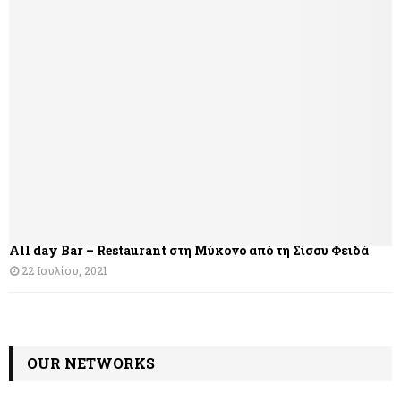
ή
γ
η
σ
η
ά
ρ
θ
All day Bar – Restaurant στη Μύκονο από τη Σίσσυ Φειδά
ρ
22 Ιουλίου, 2021
ω
ν
OUR NETWORKS