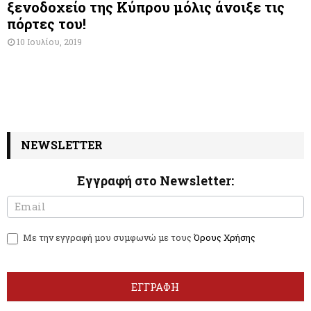
ξενοδοχείο της Κύπρου μόλις άνοιξε τις
πόρτες του!
10 Ιουλίου, 2019
NEWSLETTER
Εγγραφή στο Newsletter:
N
I
e
f
w
y
Με την εγγραφή μου συμφωνώ με τους
Όρους Χρήσης
s
o
l
u
e
a
t
r
ΕΓΓΡΑΦΗ
t
e