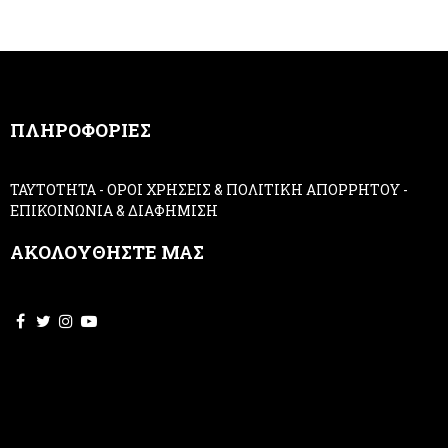
e
h
r
u
m
a
n
,
ΠΛΗΡΟΦΟΡΙΕΣ
l
e
a
ΤΑΥΤΟΤΗΤΑ
-
ΟΡΟΙ ΧΡΗΣΕΙΣ & ΠΟΛΙΤΙΚΗ ΑΠΟΡΡΗΤΟΥ
-
v
ΕΠΙΚΟΙΝΩΝΙΑ & ΔΙΑΦΗΜΙΣΗ
e
t
ΑΚΟΛΟΥΘΗΣΤΕ ΜΑΣ
h
i
s
f
i
e
l
d
b
l