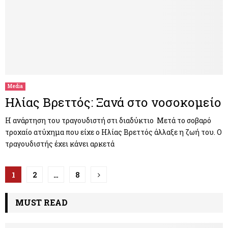
Media
Ηλίας Βρεττός: Ξανά στο νοσοκομείο
Η ανάρτηση του τραγουδιστή στι διαδύκτιο Μετά το σοβαρό
τροχαίο ατύχημα που είχε ο Ηλίας Βρεττός άλλαξε η ζωή του. Ο
τραγουδιστής έχει κάνει αρκετά
Π
1
2
…
8
λ
MUST READ
ο