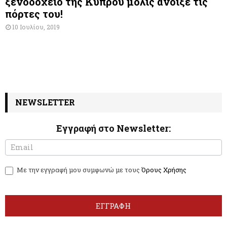
ξενοδοχείο της Κύπρου μόλις άνοιξε τις
πόρτες του!
10 Ιουλίου, 2019
NEWSLETTER
Εγγραφή στο Newsletter:
N
I
e
f
w
y
Με την εγγραφή μου συμφωνώ με τους
Όρους Χρήσης
s
o
l
u
e
a
t
r
ΕΓΓΡΑΦΗ
t
e
e
h