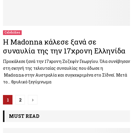
Celebrities
Η Madonna κάλεσε ξανά σε
συναυλία της την 17χρονη Ελληνίδα
Προκάλεσε ξανά την 17χρονη Ζοζεφίν Γεωργίου. Όλα συνέβησαν
στη σκηνή της τελευταίας συναυλίας που έδωσε η
Madonna στην Αυστραλία και συγκεκριμένα στο Σίδνεϊ. Μετά
το… θρυλικό ξεγύμνωμα
Π
1
2
λ
MUST READ
ο
ή