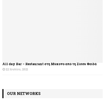
γ
η
σ
η
ά
ρ
θ
All day Bar – Restaurant στη Μύκονο από τη Σίσσυ Φειδά
ρ
22 Ιουλίου, 2021
ω
ν
OUR NETWORKS