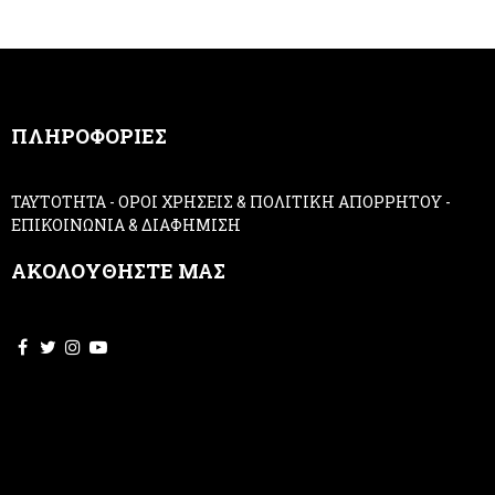
r
u
m
a
n
,
ΠΛΗΡΟΦΟΡΙΕΣ
l
e
a
ΤΑΥΤΟΤΗΤΑ
-
ΟΡΟΙ ΧΡΗΣΕΙΣ & ΠΟΛΙΤΙΚΗ ΑΠΟΡΡΗΤΟΥ
-
v
ΕΠΙΚΟΙΝΩΝΙΑ & ΔΙΑΦΗΜΙΣΗ
e
t
ΑΚΟΛΟΥΘΗΣΤΕ ΜΑΣ
h
i
s
f
i
e
l
d
b
l