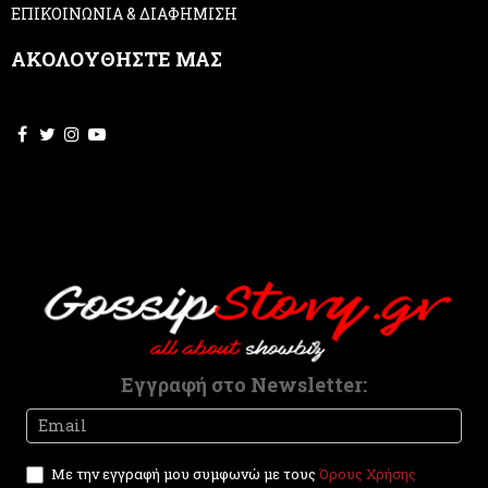
ΕΠΙΚΟΙΝΩΝΙΑ & ΔΙΑΦΗΜΙΣΗ
e
t
ΑΚΟΛΟΥΘΗΣΤΕ ΜΑΣ
h
i
s
f
i
e
l
d
b
l
a
n
k
.
Εγγραφή στο Newsletter:
Newsletter
I
f
y
Με την εγγραφή μου συμφωνώ με τους
Όρους Χρήσης
o