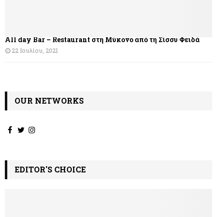
ρ
θ
All day Bar – Restaurant στη Μύκονο από τη Σίσσυ Φειδά
ρ
22 Ιουλίου, 2021
ω
ν
OUR NETWORKS
EDITOR'S CHOICE