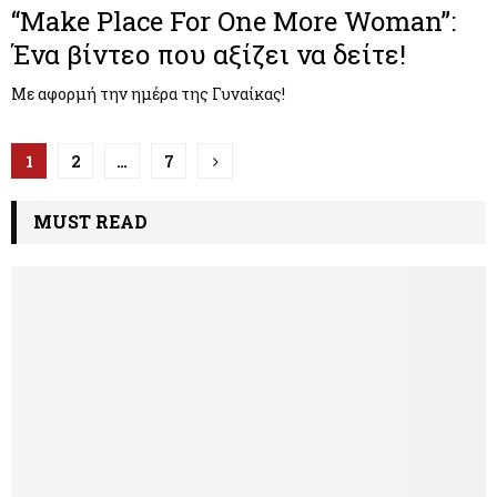
“Make Place For One More Woman”:
Ένα βίντεο που αξίζει να δείτε!
Με αφορμή την ημέρα της Γυναίκας!
Π
1
2
…
7
λ
MUST READ
ο
ή
γ
η
σ
η
ά