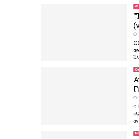
Ατ
“
(
Η 
αγ
Όλ
Ce
Α
Γ
Ο 
ελ
αν
Me