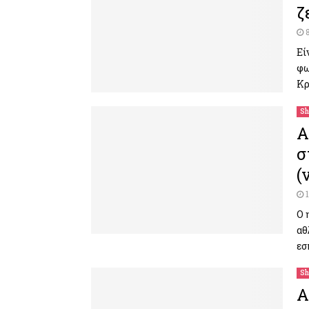
ζ
Εί
φω
Κρ
Sh
Α
σ
(
O 
αθ
εσ
Sh
Α