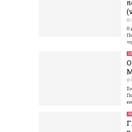
π
(
Ο 
Πα
τη
Li
Ο
Μ
Συ
Πα
εν
Sh
Γ