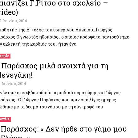
αιανίζει Γ.Ρίτσο στο σχολείο –
video)
11 Ιουνίου, 2014
μαθητής της Δ’ τάξης του εσπερινού Λυκείου…Γιώργος
ράσχος Ο γνωστός ηθοποιός , ο οποίος πρόσφατα παντρεύτηκε
ν εκλεκτή της καρδιάς του , ήταν ένα
festyle
 Παράσχος μιλά ανοιχτά για τη
ενεγάκη!
9 Ιουνίου, 2014
νέντευξη σε εβδομαδιαίο περιοδικό παραχώρησε ο Γιώργος
ράσχος. Ο Γιώργος Παράσχος που πριν από λίγες ημέρες
ώθηκε με τα δεσμά του γάμου με τη σύντροφό του
owbiz
.Παράσχος: « Δεν ήρθε στο γάμο μου