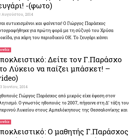
ευγάρι! -(φωτο)
8 Αυγούστου, 2014
ναι ευτυχισμένοι και φαίνεται! O Γιώργος Παράσχος
τογραφήθηκε για πρώτη φορά με τη σύζυγό του Χρύσα
οκίδα, για χάρη του περιοδικού ΟΚ. Το ζευγάρι κάνει
owbiz
ποκλειστικό: Δείτε τον Γ.Παράσχο
το Λύκειο να παίζει μπάσκετ! –
video)
13 Ιουνίου, 2014
ηθοποιός Γιώργος Παράσχος από μικρός είχε έφεση στον
λητισμό. Ο γνωστός ηθοποιός το 2007, πήγαινε στη Δ’ τάξη του
περινού Λυκείου στους Αμπελόκηπους της Θεσσαλονίκης και
owbiz
ποκλειστικό: Ο μαθητής Γ.Παράσχος