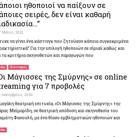
άποιοι ηθοποιοί να παίξουν σε
άποιες σειρές, δεν είναι καθαρή
ιαδικασία…”
7 Μαΐου, 2021
τυχε να γίνει ένα κάστινγκ που ζητούσαν κάποια συγκεκριμένα
ρακτηριστικά” Για την επιλογή ηθοποιών σε σίριαλ καθώς και
α τα κριτήρια σκηνοθετών και παραγωγών που
dia
Πολιτισμός
Οι Μάγισσες της Σμύρνης» σε online
treaming για 7 προβολές
3 Δεκεμβρίου, 2020
μεγάλη θεατρική επιτυχία, «Οι Μάγισσες της Σμύρνης» της
ρας Μεϊμαρίδη, σε θεατρική απόδοση και σκηνοθεσία του
αμάτη Φασουλή, με ένα θίασο εμβληματικών ηθοποιών και
dia