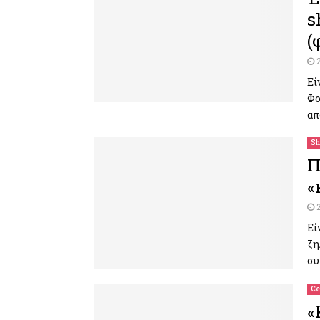
s
(
Εί
Φο
απ
Sh
Π
«
Εί
ζη
συ
Ce
«