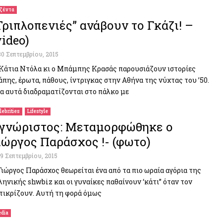
ζέντα
Τριπλοπενιές” ανάβουν το Γκάζι! –
video)
30 Σεπτεμβρίου, 2015
Κάτια Ντόλα κι ο Μπάμπης Κρασάς παρουσιάζουν ιστορίες
άπης, έρωτα, πάθους, ίντριγκας στην Αθήνα της νύχτας του ’50.
α αυτά διαδραματίζονται στο πάλκο με
lebrities
Lifestyle
γνώριστος: Μεταμορφώθηκε ο
ιώργος Παράσχος !- (φωτο)
19 Σεπτεμβρίου, 2015
Γιώργος Παράσχος θεωρείται ένα από τα πιο ωραία αγόρια της
ληνικής shwbiz και οι γυναίκες παθαίνουν ‘κάτι” όταν τον
τικρίζουν. Αυτή τη φορά όμως
dia