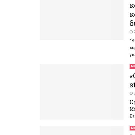
κ
κ
δ
“Έ
χα
γι
Me
«
s
Η 
Μά
Στ
Me