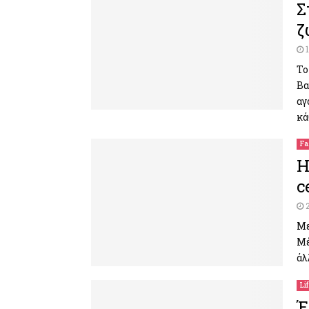
Σ
ζ
Το
Βα
αγ
κά
Fa
Η
c
Με
Μέ
άλ
Li
Έ