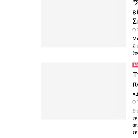
“
ε
Σ
Μι
Σπ
έχ
Me
Τ
π
«
Επ
εκ
απ
εκ