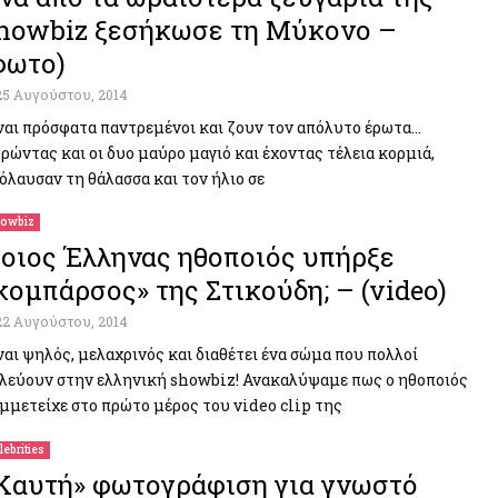
howbiz ξεσήκωσε τη Μύκονο –
φωτο)
25 Αυγούστου, 2014
ναι πρόσφατα παντρεμένοι και ζουν τον απόλυτο έρωτα…
ρώντας και οι δυο μαύρο μαγιό και έχοντας τέλεια κορμιά,
όλαυσαν τη θάλασσα και τον ήλιο σε
owbiz
οιος Έλληνας ηθοποιός υπήρξε
κομπάρσος» της Στικούδη; – (video)
22 Αυγούστου, 2014
ναι ψηλός, μελαχρινός και διαθέτει ένα σώμα που πολλοί
λεύουν στην ελληνική showbiz! Ανακαλύψαμε πως ο ηθοποιός
μμετείχε στο πρώτο μέρος του video clip της
lebrities
Καυτή» φωτογράφιση για γνωστό