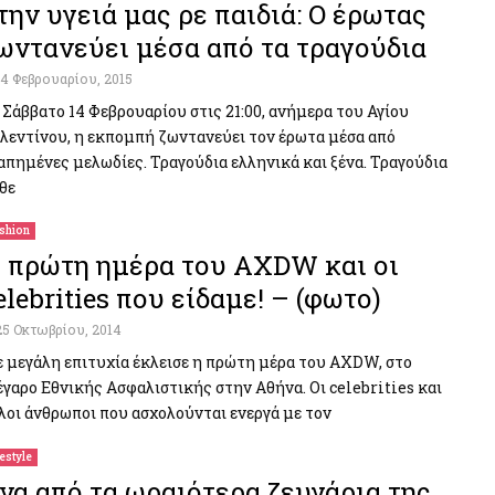
την υγειά μας ρε παιδιά: Ο έρωτας
ωντανεύει μέσα από τα τραγούδια
14 Φεβρουαρίου, 2015
 Σάββατο 14 Φεβρουαρίου στις 21:00, ανήμερα του Αγίου
λεντίνου, η εκπομπή ζωντανεύει τον έρωτα μέσα από
απημένες μελωδίες. Τραγούδια ελληνικά και ξένα. Τραγούδια
θε
shion
 πρώτη ημέρα του AXDW και οι
elebrities που είδαμε! – (φωτο)
25 Οκτωβρίου, 2014
 μεγάλη επιτυχία έκλεισε η πρώτη μέρα του AXDW, στο
γαρο Εθνικής Ασφαλιστικής στην Αθήνα. Οι celebrities και
λοι άνθρωποι που ασχολούνται ενεργά με τον
festyle
να από τα ωραιότερα ζευγάρια της