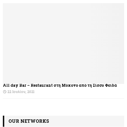
ή
γ
η
σ
η
ά
ρ
θ
All day Bar – Restaurant στη Μύκονο από τη Σίσσυ Φειδά
ρ
22 Ιουλίου, 2021
ω
ν
OUR NETWORKS