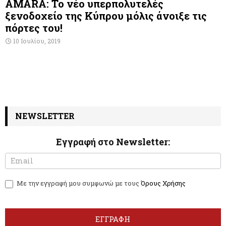
AMARA: Το νέο υπερπολυτελές
ξενοδοχείο της Κύπρου μόλις άνοιξε τις
πόρτες του!
10 Ιουλίου, 2019
NEWSLETTER
Εγγραφή στο Newsletter:
N
I
e
f
w
y
Με την εγγραφή μου συμφωνώ με τους
Όρους Χρήσης
s
o
l
u
e
a
t
r
ΕΓΓΡΑΦΗ