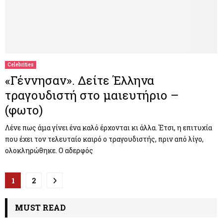
Celebrities
«Γέννησαν». Δείτε Έλληνα
τραγουδιστή στο μαιευτήριο –
(φωτο)
Λένε πως άμα γίνει ένα καλό έρχονται κι άλλα. Έτσι, η επιτυχία
που έχει τον τελευταίο καιρό ο τραγουδιστής, πριν από λίγο,
ολοκληρώθηκε. Ο αδερφός
Π
1
2
λ
MUST READ
ο