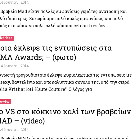
24 Ιουνίου, 2014
 βραβεία Mad είχαν πολλές εμφανίσεις γεμάτες ανατροπή και
λύ ιδιαίτερες. Ξεχωρίσαμε πολύ καλές εμφανίσεις και πολύ
κές στο κόκκινο χαλί, αλλά κάποιοι celebrities δεν
lebrities
οια έκλεψε τις εντυπώσεις στα
MA Awards; – (φωτο)
24 Ιουνίου, 2014
γνωστή τραγουδίστρια έκλεψε κυριολεκτικά τις εντυπώσεις με
 sexy, δαντελένιο και αποκαλυπτικό σύνολό της, από την σειρά
elia Kritharioti Haute Couture”. Ο λόγος για
owbiz
o VS στο κόκκινο χαλί των βραβείων
AD – (video)
24 Ιουνίου, 2014
 βραβεία MAD είναι ομολογουμένως το θέμα του καλοκαιριού.