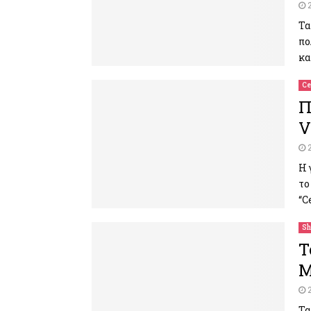
Τα
πο
κα
Ce
Π
V
Η 
το
“C
Sh
T
M
Τα