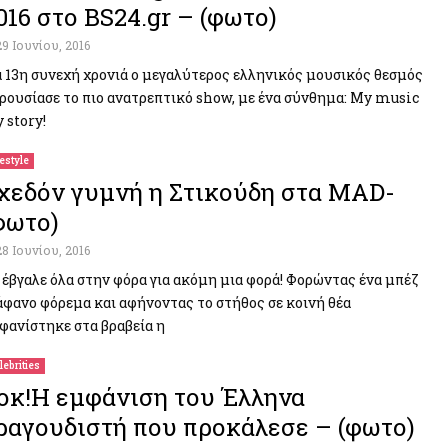
016 στο BS24.gr – (φωτο)
29 Ιουνίου, 2016
α 13η συνεχή χρονιά ο μεγαλύτερος ελληνικός μουσικός θεσμός
ρουσίασε το πιο ανατρεπτικό show, με ένα σύνθημα: My music
 story!
festyle
χεδόν γυμνή η Στικούδη στα MAD-
φωτο)
28 Ιουνίου, 2016
 έβγαλε όλα στην φόρα για ακόμη μια φορά! Φορώντας ένα μπέζ
άφανο φόρεμα και αφήνοντας το στήθος σε κοινή θέα
φανίστηκε στα βραβεία η
lebrities
οκ!Η εμφάνιση του Έλληνα
ραγουδιστή που προκάλεσε – (φωτο)