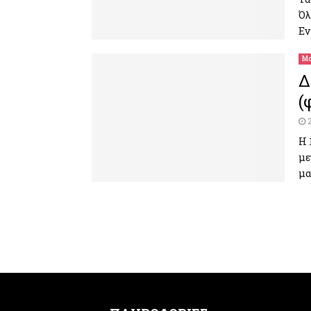
Όλ
Εν
Μο
Δ
(
H 
με
μα