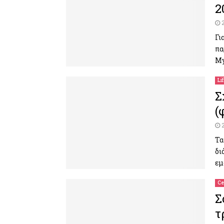
2
Γι
πα
My
Li
Σ
(
Τα
δι
εμ
Ce
Σ
τ