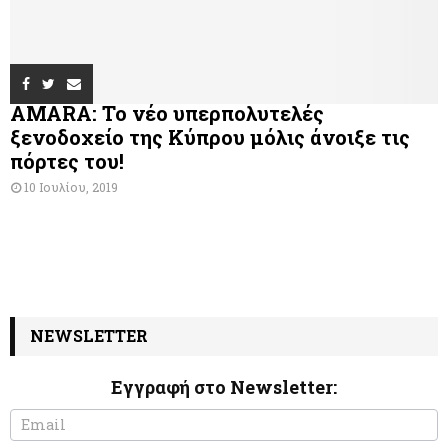
AMARA: Το νέο υπερπολυτελές
ξενοδοχείο της Κύπρου μόλις άνοιξε τις
πόρτες του!
10 Ιουλίου, 2019
NEWSLETTER
Εγγραφή στο Newsletter:
N
I
e
f