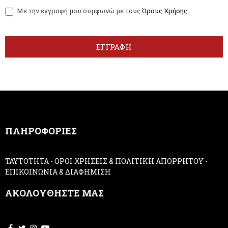
w
y
Με την εγγραφή μου συμφωνώ με τους
Όρους Χρήσης
s
o
l
u
e
a
t
r
ΕΓΓΡΑΦΗ
t
e
e
h
r
u
m
a
n
,
ΠΛΗΡΟΦΟΡΙΕΣ
l
e
a
ΤΑΥΤΟΤΗΤΑ
-
ΟΡΟΙ ΧΡΗΣΕΙΣ & ΠΟΛΙΤΙΚΗ ΑΠΟΡΡΗΤΟΥ
-
v
ΕΠΙΚΟΙΝΩΝΙΑ & ΔΙΑΦΗΜΙΣΗ
e
t
ΑΚΟΛΟΥΘΗΣΤΕ ΜΑΣ
h
i
s
f