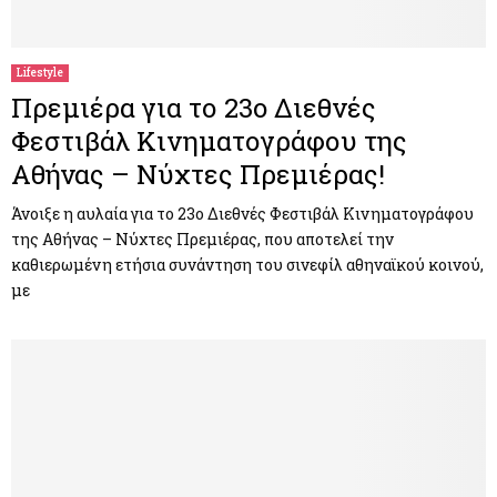
M
E
Lifestyle
Πρεμιέρα για το 23o Διεθνές
N
Φεστιβάλ Κινηματογράφου της
Αθήνας – Νύχτες Πρεμιέρας!
U
Άνοιξε η αυλαία για το 23o Διεθνές Φεστιβάλ Κινηματογράφου
της Αθήνας – Νύχτες Πρεμιέρας, που αποτελεί την
καθιερωμένη ετήσια συνάντηση του σινεφίλ αθηναϊκού κοινού,
με