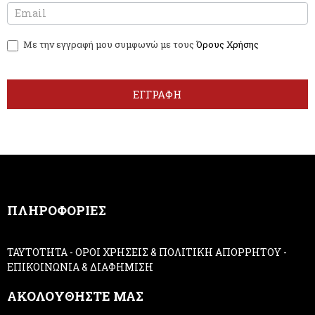
N
I
e
f
w
y
Με την εγγραφή μου συμφωνώ με τους
Όρους Χρήσης
s
o
l
u
e
a
t
r
ΕΓΓΡΑΦΗ
t
e
e
h
r
u
m
a
n
,
ΠΛΗΡΟΦΟΡΙΕΣ
l
e
a
ΤΑΥΤΟΤΗΤΑ
-
ΟΡΟΙ ΧΡΗΣΕΙΣ & ΠΟΛΙΤΙΚΗ ΑΠΟΡΡΗΤΟΥ
-
v
ΕΠΙΚΟΙΝΩΝΙΑ & ΔΙΑΦΗΜΙΣΗ
e
t
ΑΚΟΛΟΥΘΗΣΤΕ ΜΑΣ
h
i