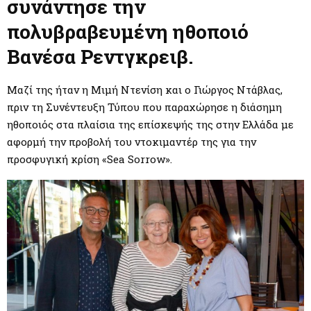
M
συνάντησε την
πολυβραβευμένη ηθοποιό
E
Βανέσα Ρεντγκρειβ.
N
Μαζί της ήταν η Μιμή Ντενίση και ο Γιώργος Ντάβλας,
πριν τη Συνέντευξη Τύπου που παραχώρησε η διάσημη
U
ηθοποιός στα πλαίσια της επίσκεψής της στην Ελλάδα με
αφορμή την προβολή του ντοκιμαντέρ της για την
προσφυγική κρίση «Sea Sorrow».