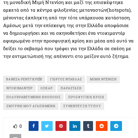
τη μοναδική Μιμή Ντενίση και μαζί της επισκέφτηκε
αρκετά από τα κέντρα φιλοξενίας μεταναστών(hotspots),
μένοντας έκπληκτη από την τότε υπάρχουσα κατάσταση.
Αμέσως μετά την επίσκεψη της στην Ελλάδα αποφάσισε
να δημιουργήσει και να σκηνοθετήσει ένα ντοκιμαντέρ
αφιερωμένο στην προσφυγική κρίση και μέσα από αυτό να
δείξει το σεβασμό που τρέφει για την Ελλάδα σε σχέση με
την αντιμετώπισή της απέναντι στο μείζον αυτό ζήτημα.
ΒΑΝΈΣΑ ΡΕΝΤΓΚΡΈΙΒ
ΓΙΏΡΓΟΣ ΝΤΆΒΛΑΣ
ΜΙΜΉ ΝΤΕΝΊΣΗ
ΝΤΟΚΙΜΑΝΤΈΡ
ΟΣΚΑΡ
ΠΑΡΆΣΤΑΣΗ
ΠΟΛΥΒΡΑΒΕΥΜΈΝΗ ΗΘΟΠΟΙΌΣ
ΠΡΟΣΦΥΓΙΚΉ ΚΡΊΣΗ
ΣΜΎΡΝΗ ΜΟΥ ΑΓΑΠΗΜΈΝΗ
ΣΥΝΈΝΤΕΥΞΗ ΤΥΠΟΥ
0