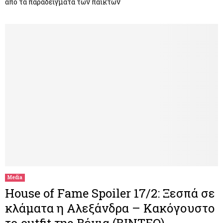
από τα παραδείγματα των παικτών
Media
House of Fame Spoiler 17/2: Ξεσπά σε
κλάματα η Αλεξάνδρα – Κακόγουστο
το outfit της Βένια (ΒΙΝΤΕΟ)