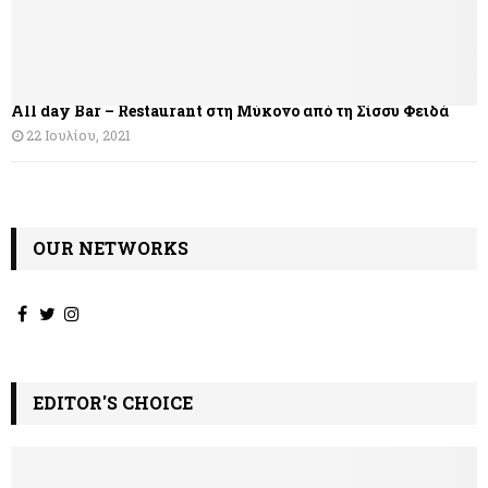
ά
ρ
θ
All day Bar – Restaurant στη Μύκονο από τη Σίσσυ Φειδά
ρ
22 Ιουλίου, 2021
ω
ν
OUR NETWORKS
EDITOR'S CHOICE