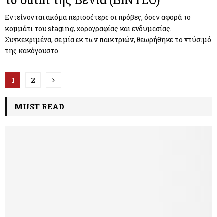
Εντείνονται ακόμα περισσότερο οι πρόβες, όσον αφορά το
κομμάτι του staging, χορογραφίας και ενδυμασίας.
Συγκεκριμένα, σε μία εκ των παικτριών, θεωρήθηκε το ντύσιμό
της κακόγουστο
Π
1
2
λ
MUST READ
ο
ή
γ
η
σ
η