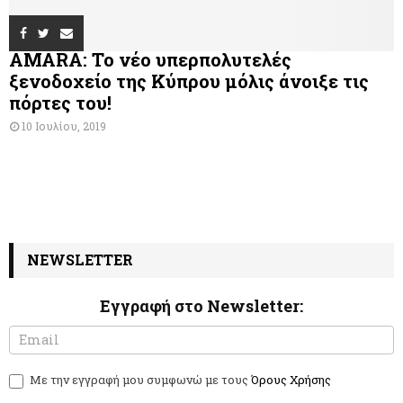
AMARA: Το νέο υπερπολυτελές
ξενοδοχείο της Κύπρου μόλις άνοιξε τις
πόρτες του!
10 Ιουλίου, 2019
NEWSLETTER
Εγγραφή στο Newsletter:
N
I
e
f
w
y
Με την εγγραφή μου συμφωνώ με τους
Όρους Χρήσης
s
o
l
u