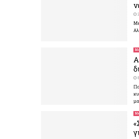
ν
Με
Αλ
Μο
Α
δ
Πα
κυ
μα
Me
«
γ