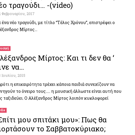
έο τραγούδι… -(video)
2 Φεβρουαρίου, 2017
 ένα νέο τραγούδι, με τίτλο “Τέλος Χρόνου”, επιστρέφει ο
έξανδρος Μίρτος…
υσική
λέξανδρος Μίρτος: Και τι δεν θα ‘
ινε να…
8 Ιουλίου, 2015
ρότι η επικαιρότητα τρέχει κάποια παιδιά συνεχίζουν να
νηγούν το όνειρο τους….. η μουσική άλλωστε είναι αυτή που
ς ταξιδεύει. Ο Αλέξανδρος Μίρτος λοιπόν κυκλοφορεί
dia
Σπίτι μου σπιτάκι μου»: Πως θα
ιορτάσουν το Σαββατοκύριακο;