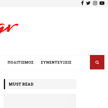
F
T
I
Y
a
w
n
o
c
i
s
u
e
t
t
t
b
t
a
u
o
e
g
b
o
r
r
e
k
a
m
A
ΠΟΛΙΤΙΣΜΟΣ
ΣΥΝΕΝΤΕΥΞΕΙΣ
MUST READ