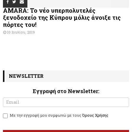
AMARA: Το νέο υπερπολυτελές
ξενοδοχείο της Κύπρου μόλις άνοιξε τις
πόρτες του!
10 Ιουλίου, 2019
NEWSLETTER
Εγγραφή στο Newsletter:
N
I
e
f
w
y
Με την εγγραφή μου συμφωνώ με τους
Όρους Χρήσης
s
o
l
u
e
a