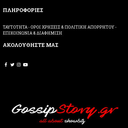
,
ΠΛΗΡΟΦΟΡΙΕΣ
l
e
a
ΤΑΥΤΟΤΗΤΑ
-
ΟΡΟΙ ΧΡΗΣΕΙΣ & ΠΟΛΙΤΙΚΗ ΑΠΟΡΡΗΤΟΥ
-
v
ΕΠΙΚΟΙΝΩΝΙΑ & ΔΙΑΦΗΜΙΣΗ
e
t
ΑΚΟΛΟΥΘΗΣΤΕ ΜΑΣ
h
i
s
f
i
e
l
d
b
l
a
n
k
.