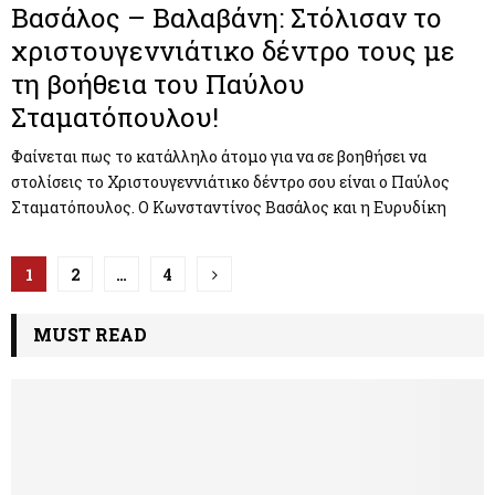
Βασάλος – Βαλαβάνη: Στόλισαν το
χριστουγεννιάτικο δέντρο τους με
τη βοήθεια του Παύλου
Σταματόπουλου!
Φαίνεται πως το κατάλληλο άτομο για να σε βοηθήσει να
στολίσεις το Χριστουγεννιάτικο δέντρο σου είναι ο Παύλος
Σταματόπουλος. Ο Κωνσταντίνος Βασάλος και η Ευρυδίκη
Π
1
2
…
4
λ
MUST READ
ο
ή
γ
η