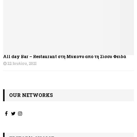
σ
η
ά
ρ
θ
All day Bar – Restaurant στη Μύκονο από τη Σίσσυ Φειδά
ρ
22 Ιουλίου, 2021
ω
ν
OUR NETWORKS