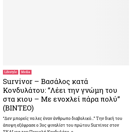
Lifestyle
Media
Survivor – Βασάλος κατά
Κονδυλάτου: “Λέει την γνώμη του
στα κιου – Με ενοχλεί πάρα πολύ”
(ΒΙΝΤΕΟ)
“Δεν μπορείς να λες έναν άνθρωπο διαβολικό…” Την δική του
άποψη εξέφρασε ο 3ος φιναλίστ του πρώτου Survivor στον
ΣΚΑΙ για τον Περικλή Κονδυλάτο, ο