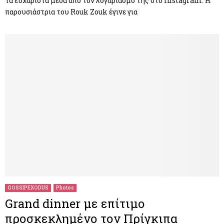
τα ευχάριστα μέσα από τον λογαριασμό της στο instagram. Η
παρουσιάστρια του Rouk Zouk έγινε για
GOSSIPEXODUS
Photos
Grand dinner με επίτιμο
προσκεκλημένο τον Πρίγκιπα