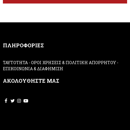
t
e
e
h
r
u
m
a
n
,
ΠΛΗΡΟΦΟΡΙΕΣ
l
e
a
ΤΑΥΤΟΤΗΤΑ
-
ΟΡΟΙ ΧΡΗΣΕΙΣ & ΠΟΛΙΤΙΚΗ ΑΠΟΡΡΗΤΟΥ
-
v
ΕΠΙΚΟΙΝΩΝΙΑ & ΔΙΑΦΗΜΙΣΗ
e
t
ΑΚΟΛΟΥΘΗΣΤΕ ΜΑΣ
h
i
s
f
i
e
l
d