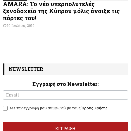
AMARA: Το νέο υπερπολυτελές
ξενοδοχείο της Κύπρου μόλις άνοιξε τις
πόρτες του!
10 Ιουλίου, 2019
NEWSLETTER
Εγγραφή στο Newsletter:
N
I
e
f
w
y
Με την εγγραφή μου συμφωνώ με τους
Όρους Χρήσης
s
o
l
u
e
a
t
r
ΕΓΓΡΑΦΗ