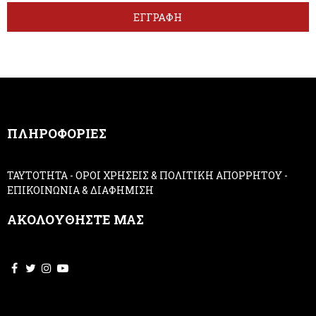
t
r
ΕΓΓΡΑΦΗ
t
e
e
h
r
u
m
a
n
,
ΠΛΗΡΟΦΟΡΙΕΣ
l
e
a
ΤΑΥΤΟΤΗΤΑ
-
ΟΡΟΙ ΧΡΗΣΕΙΣ & ΠΟΛΙΤΙΚΗ ΑΠΟΡΡΗΤΟΥ
-
v
ΕΠΙΚΟΙΝΩΝΙΑ & ΔΙΑΦΗΜΙΣΗ
e
t
ΑΚΟΛΟΥΘΗΣΤΕ ΜΑΣ
h
i
s
f
i
e
l