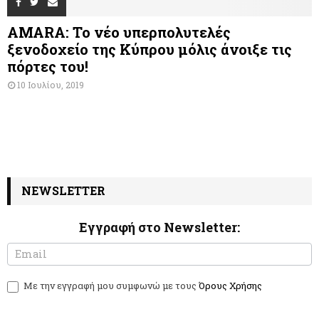
AMARA: Το νέο υπερπολυτελές
ξενοδοχείο της Κύπρου μόλις άνοιξε τις
πόρτες του!
10 Ιουλίου, 2019
NEWSLETTER
Εγγραφή στο Newsletter:
N
I
e
f
w
y
Με την εγγραφή μου συμφωνώ με τους
Όρους Χρήσης
s
o
l
u
e
a