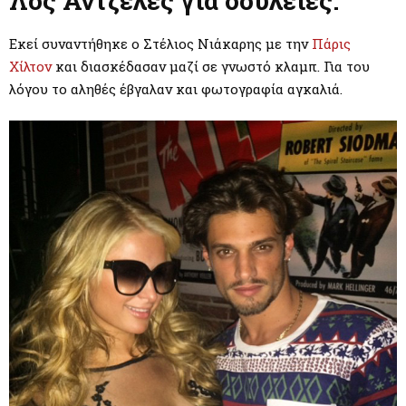
Λος Άντζελες για δουλειές.
M
Εκεί συναντήθηκε ο Στέλιος Νιάκαρης με την
Πάρις
E
Χίλτον
και διασκέδασαν μαζί σε γνωστό κλαμπ. Για του
λόγου το αληθές έβγαλαν και φωτογραφία αγκαλιά.
N
U