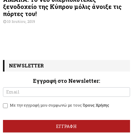
ξενοδοχείο της Κύπρου μόλις άνοιξε τις
πόρτες του!
10 Ιουλίου, 2019
NEWSLETTER
Εγγραφή στο Newsletter:
N
I
e
f
w
y
Με την εγγραφή μου συμφωνώ με τους
Όρους Χρήσης
s
o
l
u
e
a
t
r
ΕΓΓΡΑΦΗ
t
e