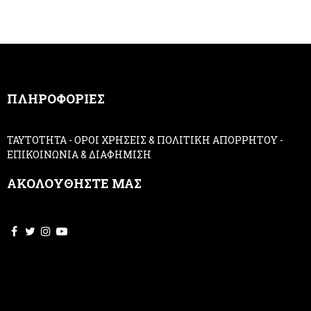
e
h
r
u
m
a
n
,
ΠΛΗΡΟΦΟΡΙΕΣ
l
e
a
ΤΑΥΤΟΤΗΤΑ
-
ΟΡΟΙ ΧΡΗΣΕΙΣ & ΠΟΛΙΤΙΚΗ ΑΠΟΡΡΗΤΟΥ
-
v
ΕΠΙΚΟΙΝΩΝΙΑ & ΔΙΑΦΗΜΙΣΗ
e
t
ΑΚΟΛΟΥΘΗΣΤΕ ΜΑΣ
h
i
s
f
i
e
l
d
b