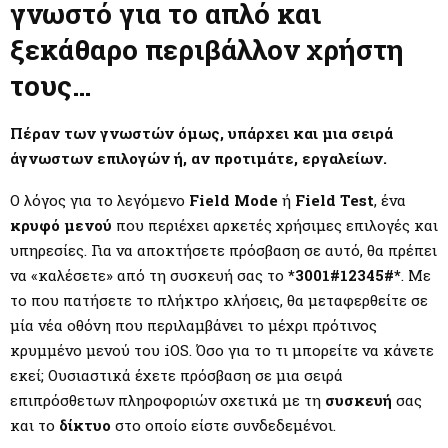
M
γνωστό για το απλό και
ξεκάθαρο περιβάλλον χρήστη
E
τους…
N
Πέραν των γνωστών όμως, υπάρχει και μια σειρά
U
άγνωστων επιλογών ή, αν προτιμάτε, εργαλείων.
Ο λόγος για το λεγόμενο
Field Mode
ή
Field Test
, ένα
κρυφό μενού
που περιέχει αρκετές χρήσιμες επιλογές και
υπηρεσίες. Για να αποκτήσετε πρόσβαση σε αυτό, θα πρέπει
να «καλέσετε» από τη συσκευή σας το
*3001#12345#*
. Με
το που πατήσετε το πλήκτρο κλήσεις, θα μεταφερθείτε σε
μία νέα οθόνη που περιλαμβάνει το μέχρι πρότινος
κρυμμένο μενού του iOS. Όσο για το τι μπορείτε να κάνετε
εκεί; Ουσιαστικά έχετε πρόσβαση σε μια σειρά
επιπρόσθετων πληροφοριών σχετικά με τη
συσκευή
σας
και το
δίκτυο
στο οποίο είστε συνδεδεμένοι.