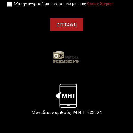
Με την εγγραφή μου συμφωνώ με τους
Όρους Χρήσης
o
u
a
r
ΕΓΓΡΑΦΗ
e
h
u
m
a
n
,
l
e
a
v
e
t
h
Μοναδικος αριθμός: Μ.Η.Τ. 232224
i
s
f