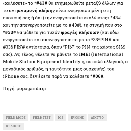
«καλέσετε» το
*#43#
θα ενημερωθείτε μεταξύ άλλων για
το αν η
αναμονή κλήσης
είναι ενεργοποιημένη στη
συσκευή σας ή όχι (την ενεργοποιείτε «καλώντας» *43#
και την απενεργοποιείτε με το #43#), τη στιγμή που στο
*#33#
θα μάθετε για τυχόν
φραγές
κλήσεων
(και εδώ
ενεργοποιείτε και απενεργοποιείτε με τα *33*PIN# και
#33&PIN# αντίστοιχα, όπου “PIN” το PIN της κάρτας SIM
σας). Αν, τέλος, θέλετε να μάθετε το
IMEI
(International
Mobile Station Equipment Identity ή, σε απλά ελληνικά, ο
μοναδικός αριθμός, η ταυτότητα μιας συσκευής) του
iPhone σας, δεν έχετε παρά να καλέσετε
*#06#
.
Πηγή: popaganda.gr
FIELD MODE
FIELD TEST
IOS
IPHONE
ΔΊΚΤΥΟ
ΚΩΔΙΚΌΣ