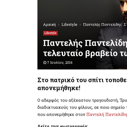
Αρχική
Lifestyle
Παντελής Παντελίδης: Σ
Lifestyle
Παντελής Παντελίδης
τελευταίο βραβείο 
7 Ιουλίου, 2016
Στο πατρικό του σπίτι τοποθ
απονεμήθηκε!
Ο αδερφός του αξέχαστου τραγουδιστή, Τρι
διαδικτυακούς του φίλους, σε ποιο σημείο
που απονεμήθηκε στον
Παντελή Παντελίδη
Δείτε την φωτογραφία: