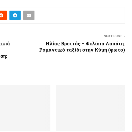
NEXT POST
ακιά
Ηλίας Βρεττός – Φελίσια Λαπάτη:
Ρομαντικό ταξίδι στην Κύμη (φωτο)
ση;