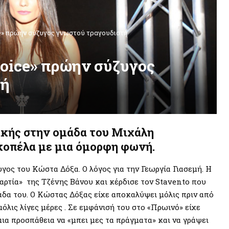
e» πρώην σύζυγος γνωστού τραγουδιστή
Voice» πρώην σύζυγος
τή
ακής στην ομάδα του Μιχάλη
κοπέλα με μια όμορφη φωνή.
γος του Κώστα Δόξα. Ο λόγος για την Γεωργία Γιασεμή. Η
μαρτία» της Τζένης Βάνου και κέρδισε τον Stavento που
ομάδα του. Ο Κώστας Δόξας είχε αποκαλύψει μόλις πριν από
όλις λίγες μέρες . Σε εμφάνισή του στο «Πρωινό» είχε
ια προσπάθεια να «μπει μες τα πράγματα» και να γράψει