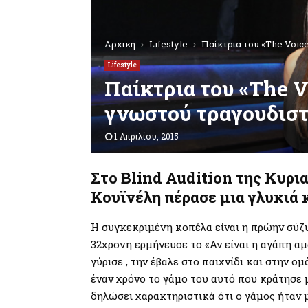
Αρχική
Lifestyle
Παίκτρια του «The Voic
Lifestyle
Παίκτρια του «The 
γνωστού τραγουδισ
1 Απριλίου, 2015
Στο Blind Audition της Κυρι
Κουϊνέλη πέρασε μια γλυκιά 
Η συγκεκριμένη κοπέλα είναι η πρώην σύζυ
32χρονη ερμήνευσε το «Αν είναι η αγάπη α
γύρισε , την έβαλε στο παιχνίδι και στην 
έναν χρόνο το γάμο του αυτό που κράτησε μ
δηλώσει χαρακτηριστικά ότι ο γάμος ήταν μ