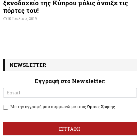
ξενοδοχείο της Κύπρου μόλις άνοιξε τις
πόρτες του!
10 Ιουλίου, 2019
NEWSLETTER
Εγγραφή στο Newsletter:
N
I
e
f
w
y
Με την εγγραφή μου συμφωνώ με τους
Όρους Χρήσης
s
o
l
u
e
a
t
r
ΕΓΓΡΑΦΗ
t
e