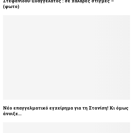
Στεφανίδου-Ευαγγελάτος : σε χαλαρές στιγμές –
(φωτο)
Νέο επαγγελματικό εγχείρημα για τη Στανίση! Κι όμως
άνοιξε…