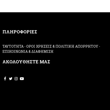
e
h
r
u
m
a
n
,
ΠΛΗΡΟΦΟΡΙΕΣ
l
e
a
ΤΑΥΤΟΤΗΤΑ
-
ΟΡΟΙ ΧΡΗΣΕΙΣ & ΠΟΛΙΤΙΚΗ ΑΠΟΡΡΗΤΟΥ
-
v
ΕΠΙΚΟΙΝΩΝΙΑ & ΔΙΑΦΗΜΙΣΗ
e
t
ΑΚΟΛΟΥΘΗΣΤΕ ΜΑΣ
h
i
s
f
i
e
l
d
b
l