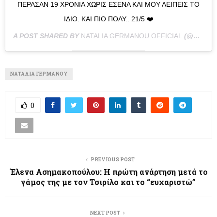
ΠΈΡΑΣΑΝ 19 ΧΡΌΝΙΑ ΧΩΡΊΣ ΕΣΈΝΑ ΚΑΙ ΜΟΥ ΛΕΊΠΕΙΣ ΤΟ
ΊΔΙΟ. ΚΑΙ ΠΙΟ ΠΟΛΎ.. 21/5 ❤️
A POST SHARED BY
NATALIA GERMANOU OFFICIAL
(@NATALIA_GERMANOU) ON
ΝΑΤΑΛΊΑ ΓΕΡΜΑΝΟΎ
0
PREVIOUS POST
Έλενα Ασημακοπούλου: H πρώτη ανάρτηση μετά το
γάμος της με τον Τσιρίλο και το “ευχαριστώ”
NEXT POST