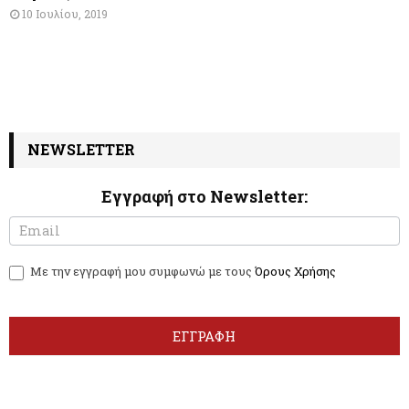
10 Ιουλίου, 2019
NEWSLETTER
Εγγραφή στο Newsletter:
N
I
e
f
w
y
Με την εγγραφή μου συμφωνώ με τους
Όρους Χρήσης
s
o
l
u
e
a
t
r
ΕΓΓΡΑΦΗ
t
e
e
h
r
u
m