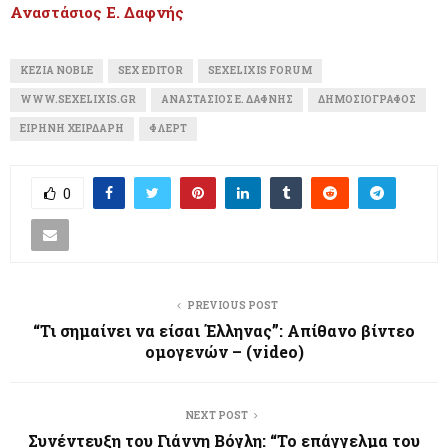
Αναστάσιος Ε. Δαφνής
KEZIA NOBLE
SEX EDITOR
SEXELIXIS FORUM
WWW.SEXELIXIS.GR
ΑΝΑΣΤΆΣΙΟΣ Ε. ΔΑΦΝΉΣ
ΔΗΜΟΣΙΟΓΡΆΦΟΣ
ΕΙΡΉΝΗ ΧΕΙΡΔΆΡΗ
ΦΛΈΡΤ
0
PREVIOUS POST
“Τι σημαίνει να είσαι Έλληνας”: Απίθανο βίντεο
ομογενών – (video)
NEXT POST
Συνέντευξη του Γιάννη Βόγλη: “Το επάγγελμα του