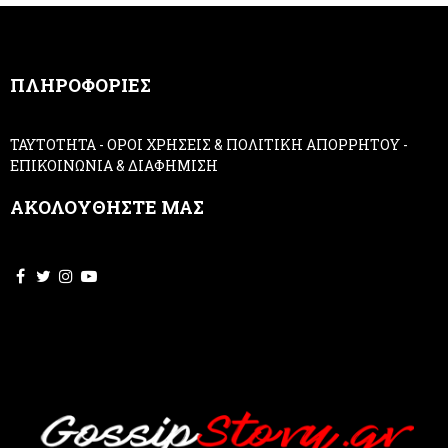
a
n
,
ΠΛΗΡΟΦΟΡΙΕΣ
l
e
a
ΤΑΥΤΟΤΗΤΑ
-
ΟΡΟΙ ΧΡΗΣΕΙΣ & ΠΟΛΙΤΙΚΗ ΑΠΟΡΡΗΤΟΥ
-
v
ΕΠΙΚΟΙΝΩΝΙΑ & ΔΙΑΦΗΜΙΣΗ
e
t
ΑΚΟΛΟΥΘΗΣΤΕ ΜΑΣ
h
i
s
f
i
e
l
d
b
l
a
n