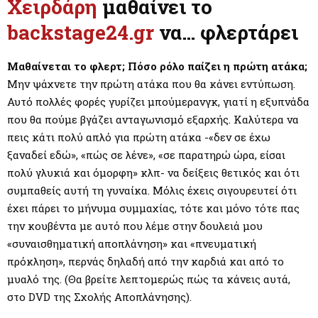
M
Χειρδάρη
μαθαίνει το
backstage24.gr
να… φλερτάρει
E
Μαθαίνεται το φλερτ; Πόσο ρόλο παίζει η πρώτη ατάκα;
N
Μην ψάχνετε την πρώτη ατάκα που θα κάνει εντύπωση.
Αυτό πολλές φορές γυρίζει μπούμερανγκ, γιατί η εξυπνάδα
U
που θα πούμε βγάζει ανταγωνισμό εξαρχής. Καλύτερα να
πεις κάτι πολύ απλό για πρώτη ατάκα -«δεν σε έχω
ξαναδεί εδώ», «πώς σε λένε», «σε παρατηρώ ώρα, είσαι
πολύ γλυκιά και όμορφη» κλπ- να δείξεις θετικός και ότι
συμπαθείς αυτή τη γυναίκα. Μόλις έχεις σιγουρευτεί ότι
έχει πάρει το μήνυμα συμμαχίας, τότε και μόνο τότε πας
την κουβέντα με αυτό που λέμε στην δουλειά μου
«συναισθηματική αποπλάνηση» και «πνευματική
πρόκληση», περνάς δηλαδή από την καρδιά και από το
μυαλό της. (Θα βρείτε λεπτομερώς πώς τα κάνεις αυτά,
στο DVD της Σχολής Αποπλάνησης).