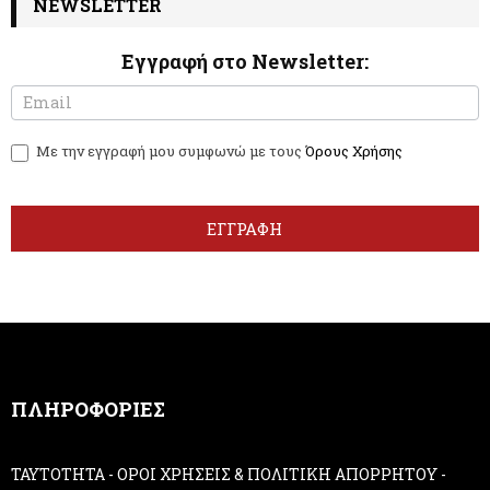
NEWSLETTER
Εγγραφή στο Newsletter:
N
I
e
f
w
y
Με την εγγραφή μου συμφωνώ με τους
Όρους Χρήσης
s
o
l
u
e
a
t
r
ΕΓΓΡΑΦΗ
t
e
e
h
r
u
m
a
n
,
ΠΛΗΡΟΦΟΡΙΕΣ
l
e
a
ΤΑΥΤΟΤΗΤΑ
-
ΟΡΟΙ ΧΡΗΣΕΙΣ & ΠΟΛΙΤΙΚΗ ΑΠΟΡΡΗΤΟΥ
-
v