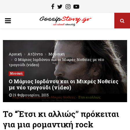
F
T
I
Y
a
w
n
o
P
c
i
s
u
e
t
t
t
R
b
t
a
u
I
o
e
g
b
Αρχική
Ατζέντα
Μουσική
o
r
r
e
O Μάριος Ιορδάνου και οι Μικρές Νοθείες με νέο
τραγούδι (video)
M
k
a
Μουσική
m
O Μάριος Ιορδάνου και οι Μικρές Νοθείες
A
με νέο τραγούδι (video)
19 Φεβρουαρίου, 2015
R
Το “Έτσι κι αλλιώς” πρόκειται
Y
για μια ρομαντική rock