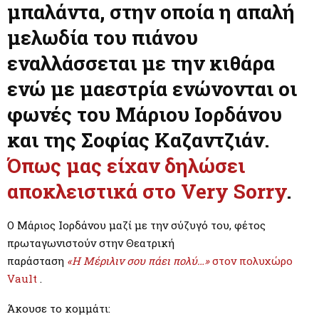
M
μπαλάντα, στην οποία η απαλή
μελωδία του πιάνου
E
εναλλάσσεται με την κιθάρα
N
ενώ με μαεστρία ενώνονται οι
φωνές του
Μάριου Ιορδάνου
U
και της
Σοφίας Καζαντζιάν.
Όπως μας είχαν δηλώσει
αποκλειστικά στο Very Sorry
.
Ο Μάριος Ιορδάνου μαζί με την σύζυγό του, φέτος
πρωταγωνιστούν στην Θεατρική
παράσταση
«Η Μέριλιν σου πάει πολύ…»
στον πολυχώρο
Vault
.
Άκουσε το κομμάτι: