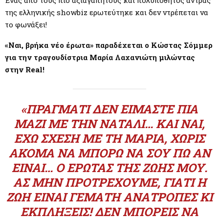
M
Ένας από τους πιο αξιαγάπητους και πολυπόθητος άντρας
της ελληνικής showbiz ερωτεύτηκε και δεν ντρέπεται να
E
το φωνάξει!
«Ναι, βρήκα νέο έρωτα» παραδέχεται ο Κώστας Σόμμερ
N
για την τραγουδίστρια Μαρία Λαχανιώτη μιλώντας
στην Real!
U
«ΠΡΆΓΜΑΤΙ ΔΕΝ ΕΊΜΑΣΤΕ ΠΙΑ
ΜΑΖΊ ΜΕ ΤΗΝ ΝΆΤΑΛΙ… ΚΑΙ ΝΑΙ,
ΈΧΩ ΣΧΈΣΗ ΜΕ ΤΗ ΜΑΡΊΑ, ΧΩΡΊΣ
ΑΚΌΜΑ ΝΑ ΜΠΟΡΏ ΝΑ ΣΟΥ ΠΩ ΑΝ
ΕΊΝΑΙ… Ο ΈΡΩΤΑΣ ΤΗΣ ΖΩΉΣ ΜΟΥ.
ΑΣ ΜΗΝ ΠΡΟΤΡΈΧΟΥΜΕ, ΓΙΑΤΊ Η
ΖΩΉ ΕΊΝΑΙ ΓΕΜΆΤΗ ΑΝΑΤΡΟΠΈΣ ΚΙ
ΕΚΠΛΉΞΕΙΣ! ΔΕΝ ΜΠΟΡΕΊΣ ΝΑ