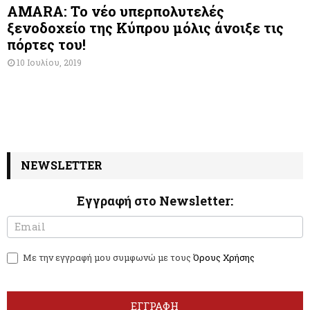
AMARA: Το νέο υπερπολυτελές
ξενοδοχείο της Κύπρου μόλις άνοιξε τις
πόρτες του!
10 Ιουλίου, 2019
NEWSLETTER
Εγγραφή στο Newsletter:
N
I
e
f
w
y
Με την εγγραφή μου συμφωνώ με τους
Όρους Χρήσης
s
o
l
u
e
a
t
r
ΕΓΓΡΑΦΗ