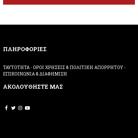
t
e
e
h
r
u
m
a
n
,
ΠΛΗΡΟΦΟΡΙΕΣ
l
e
a
ΤΑΥΤΟΤΗΤΑ
-
ΟΡΟΙ ΧΡΗΣΕΙΣ & ΠΟΛΙΤΙΚΗ ΑΠΟΡΡΗΤΟΥ
-
v
ΕΠΙΚΟΙΝΩΝΙΑ & ΔΙΑΦΗΜΙΣΗ
e
t
ΑΚΟΛΟΥΘΗΣΤΕ ΜΑΣ
h
i
s
f
i
e
l
d