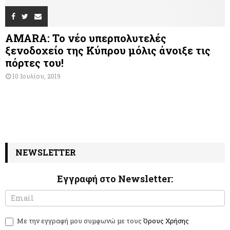
AMARA: Το νέο υπερπολυτελές
ξενοδοχείο της Κύπρου μόλις άνοιξε τις
πόρτες του!
10 Ιουλίου, 2019
NEWSLETTER
Εγγραφή στο Newsletter:
N
I
e
f
w
y
Με την εγγραφή μου συμφωνώ με τους
Όρους Χρήσης
s
o