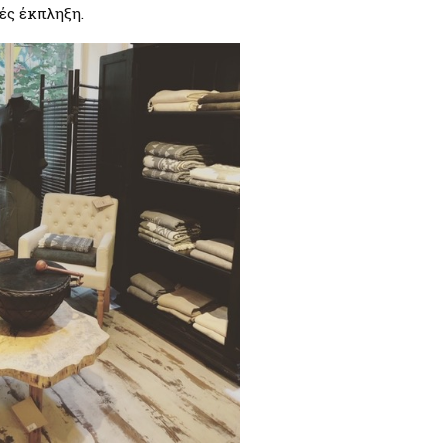
ές έκπληξη.