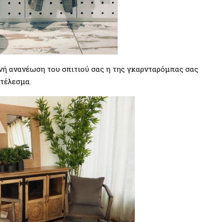
ινή ανανέωση του σπιτιού σας η της γκαρνταρόμπας σας
τέλεσμα.