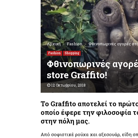
Αρχική
Fashion
Φθινοπωρινές αγορές στο 
Fashion
Shopping
Φθινοπωρινές αγορέ
store Graffito!
12 Οκτωβρίου, 2018
Το Graffito αποτελεί το πρώτ
οποίο έφερε την φιλοσοφία τ
στην πόλη μας.
Από σοφιστικέ ρούχα και αξεσουάρ, είδη σπ