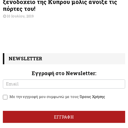
ξενοδοχείο της Κύπρου μόλις άνοιξε τις
πόρτες του!
10 Ιουλίου, 2019
NEWSLETTER
Εγγραφή στο Newsletter:
N
I
e
f
w
y
Με την εγγραφή μου συμφωνώ με τους
Όρους Χρήσης
s
o
l
u
e
a
t
r
ΕΓΓΡΑΦΗ
t
e
e
h