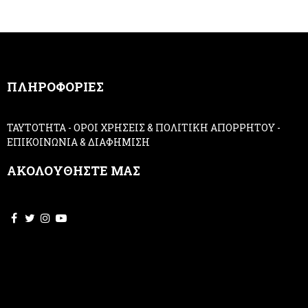
r
u
m
a
n
,
ΠΛΗΡΟΦΟΡΙΕΣ
l
e
a
ΤΑΥΤΟΤΗΤΑ
-
ΟΡΟΙ ΧΡΗΣΕΙΣ & ΠΟΛΙΤΙΚΗ ΑΠΟΡΡΗΤΟΥ
-
v
ΕΠΙΚΟΙΝΩΝΙΑ & ΔΙΑΦΗΜΙΣΗ
e
t
ΑΚΟΛΟΥΘΗΣΤΕ ΜΑΣ
h
i
s
f
i
e
l
d
b
l