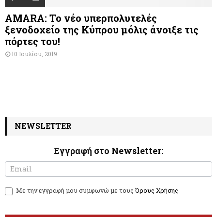
AMARA: Το νέο υπερπολυτελές
ξενοδοχείο της Κύπρου μόλις άνοιξε τις
πόρτες του!
10 Ιουλίου, 2019
NEWSLETTER
Εγγραφή στο Newsletter:
N
I
e
f
w
y
Με την εγγραφή μου συμφωνώ με τους
Όρους Χρήσης
s
o
l
u
e
a