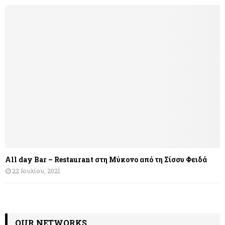
All day Bar – Restaurant στη Μύκονο από τη Σίσσυ Φειδά
22 Ιουλίου, 2021
OUR NETWORKS