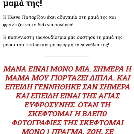
M
μαμά της!
E
Η Έλενα Παπαρίζου έχει αδυναμία στη μαμά της και
φροντίζει να το δείχνει συνέχεα!
N
Η πασίγνωστη τραγουδίστρια μας σύστησε τη μαμά της
μέσω του instagram με αφορμή τα γενέθλια της!
U
ΜΆΝΑ ΕΊΝΑΙ ΜΌΝΟ ΜΊΑ. ΣΉΜΕΡΑ Η
ΜΑΜΆ ΜΟΥ ΓΙΟΡΤΆΖΕΙ ΔΙΠΛΆ. ΚΑΙ
ΕΠΕΙΔΉ ΓΕΝΝΉΘΗΚΕ ΣΑΝ ΣΉΜΕΡΑ
ΚΑΙ ΕΠΕΙΔΉ ΕΊΝΑΙ ΤΗΣ ΑΓΊΑΣ
ΕΥΦΡΟΣΎΝΗΣ. ΌΤΑΝ ΤΗ
ΣΚΈΦΤΟΜΑΙ Ή ΒΛΈΠΩ Φ
ΩΤΟΓΡΑΦΊΕΣ ΤΗΣ ΣΚΈΦΤΟΜΑΙ Μ
ΌΝΟ 1 ΠΡΆΓΜΑ. ΖΩΉ. ΣΕ Ε