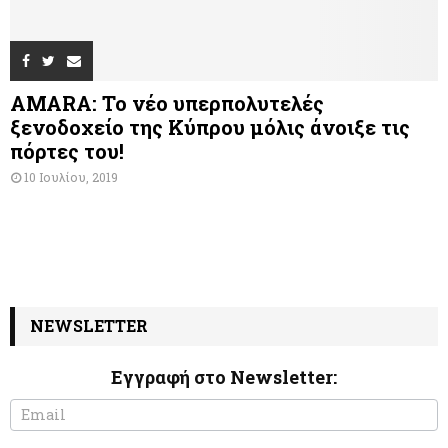
AMARA: Το νέο υπερπολυτελές
ξενοδοχείο της Κύπρου μόλις άνοιξε τις
πόρτες του!
10 Ιουλίου, 2019
NEWSLETTER
Εγγραφή στο Newsletter:
N
I
e
f
w
y