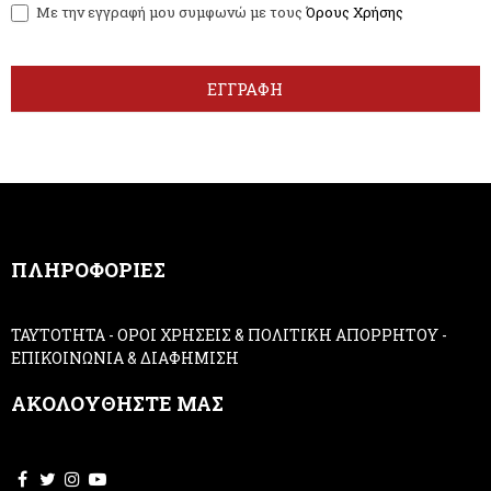
Με την εγγραφή μου συμφωνώ με τους
Όρους Χρήσης
s
o
l
u
e
a
t
r
ΕΓΓΡΑΦΗ
t
e
e
h
r
u
m
a
n
,
ΠΛΗΡΟΦΟΡΙΕΣ
l
e
a
ΤΑΥΤΟΤΗΤΑ
-
ΟΡΟΙ ΧΡΗΣΕΙΣ & ΠΟΛΙΤΙΚΗ ΑΠΟΡΡΗΤΟΥ
-
v
ΕΠΙΚΟΙΝΩΝΙΑ & ΔΙΑΦΗΜΙΣΗ
e
t
ΑΚΟΛΟΥΘΗΣΤΕ ΜΑΣ
h
i
s
f