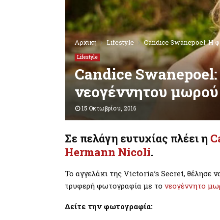
Αρχική
Lifestyle
Candice Swanepoel: Η φ
Lifestyle
Candice Swanepoel:
νεογέννητου μωρού τ
15 Οκτωβρίου, 2016
Σε πελάγη ευτυχίας πλέει η
C
Hermann Nicoli
.
Το αγγελάκι της Victoria’s Secret, θέλησε 
τρυφερή φωτογραφία με το
νεογέννητο μω
Δείτε την φωτογραφία: