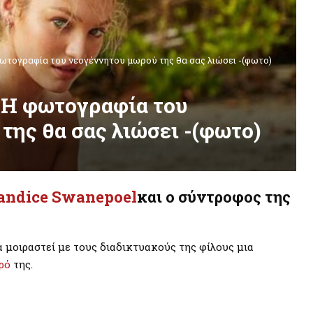
ωτογραφία του νεογέννητου μωρού της θα σας λιώσει -(φωτο)
 Η φωτογραφία του
ης θα σας λιώσει -(φωτο)
andice Swanepoel
και ο σύντροφος της
να μοιραστεί με τους διαδικτυακούς της φίλους μια
ρό
της.