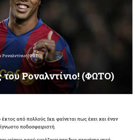
υ Ροναλντίνιο! (ΦΩΤΟ)
ς του Ροναλντίνιο! (ΦΩΤΟ)
 έκτος από πολλούς fan φαίνεται πως έχει και έναν
ασίγνωστο ποδοσφαιριστή.
ξεχωρίσεις αφού μοιάζουν σαν δυο σταγόνες νερό.