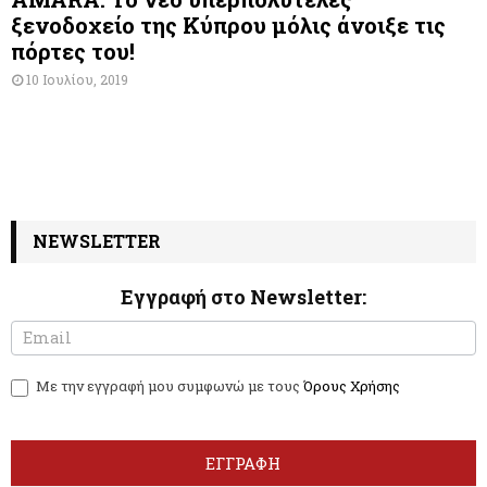
ξενοδοχείο της Κύπρου μόλις άνοιξε τις
πόρτες του!
10 Ιουλίου, 2019
NEWSLETTER
Εγγραφή στο Newsletter:
N
I
e
f
w
y
Με την εγγραφή μου συμφωνώ με τους
Όρους Χρήσης
s
o
l
u
e
a
t
r
ΕΓΓΡΑΦΗ
t
e