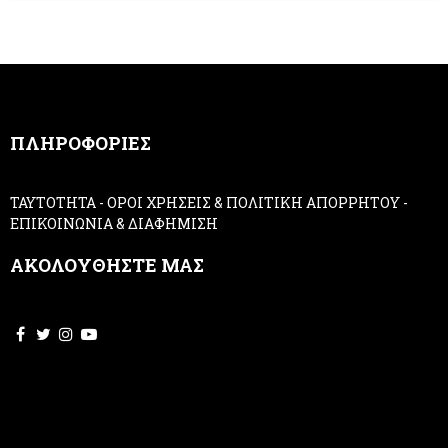
e
h
r
u
m
a
n
,
ΠΛΗΡΟΦΟΡΙΕΣ
l
e
a
ΤΑΥΤΟΤΗΤΑ
-
ΟΡΟΙ ΧΡΗΣΕΙΣ & ΠΟΛΙΤΙΚΗ ΑΠΟΡΡΗΤΟΥ
-
v
ΕΠΙΚΟΙΝΩΝΙΑ & ΔΙΑΦΗΜΙΣΗ
e
t
ΑΚΟΛΟΥΘΗΣΤΕ ΜΑΣ
h
i
s
f
i
e
l
d
b