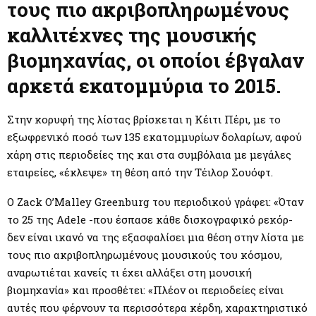
M
τους πιο ακριβοπληρωμένους
καλλιτέχνες της μουσικής
E
βιομηχανίας, οι οποίοι έβγαλαν
N
αρκετά εκατομμύρια το 2015.
U
Στην κορυφή της λίστας βρίσκεται η Κέιτι Πέρι, με το
εξωφρενικό ποσό των 135 εκατομμυρίων δολαρίων, αφού
χάρη στις περιοδείες της και στα συμβόλαια με μεγάλες
εταιρείες, «έκλεψε» τη θέση από την Τέιλορ Σουόφτ.
Ο Zack O’Malley Greenburg του περιοδικού γράφει: «Όταν
το 25 της Adele -που έσπασε κάθε δισκογραφικό ρεκόρ-
δεν είναι ικανό να της εξασφαλίσει μια θέση στην λίστα με
τους πιο ακριβοπληρωμένους μουσικούς του κόσμου,
αναρωτιέται κανείς τι έχει αλλάξει στη μουσική
βιομηχανία» και προσθέτει: «Πλέον οι περιοδείες είναι
αυτές που φέρνουν τα περισσότερα κέρδη, χαρακτηριστικό