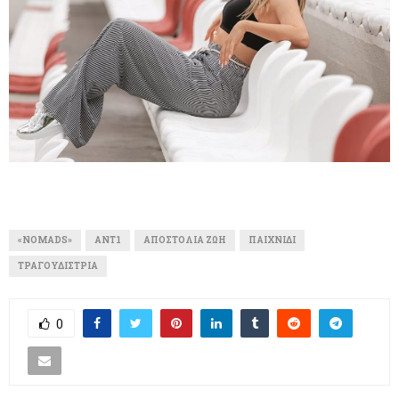
«NOMADS»
ANT1
ΑΠΟΣΤΟΛΊΑ ΖΏΗ
ΠΑΙΧΝΊΔΙ
ΤΡΑΓΟΥΔΊΣΤΡΙΑ
0