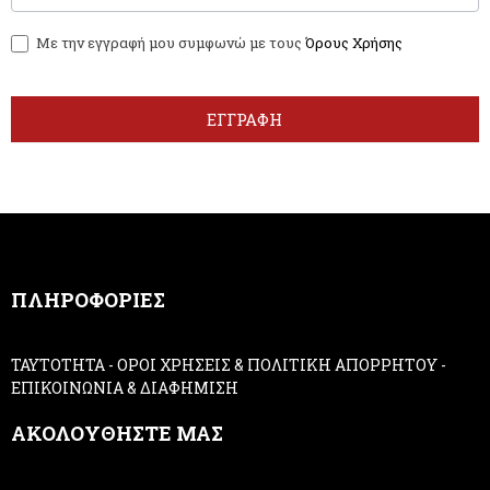
f
w
y
Με την εγγραφή μου συμφωνώ με τους
Όρους Χρήσης
s
o
l
u
e
a
t
r
ΕΓΓΡΑΦΗ
t
e
e
h
r
u
m
a
n
,
ΠΛΗΡΟΦΟΡΙΕΣ
l
e
a
ΤΑΥΤΟΤΗΤΑ
-
ΟΡΟΙ ΧΡΗΣΕΙΣ & ΠΟΛΙΤΙΚΗ ΑΠΟΡΡΗΤΟΥ
-
v
ΕΠΙΚΟΙΝΩΝΙΑ & ΔΙΑΦΗΜΙΣΗ
e
t
ΑΚΟΛΟΥΘΗΣΤΕ ΜΑΣ
h
i
s