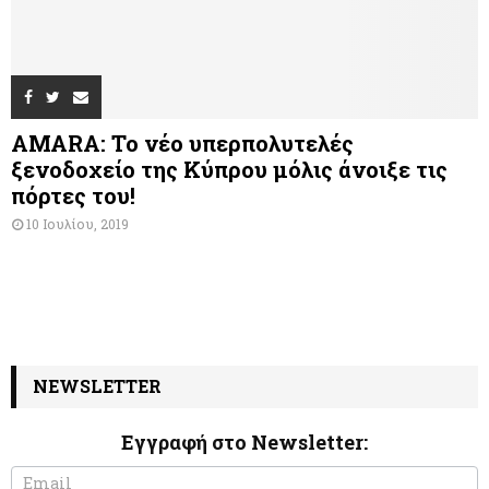
AMARA: Το νέο υπερπολυτελές
ξενοδοχείο της Κύπρου μόλις άνοιξε τις
πόρτες του!
10 Ιουλίου, 2019
NEWSLETTER
Εγγραφή στο Newsletter:
N
I
e