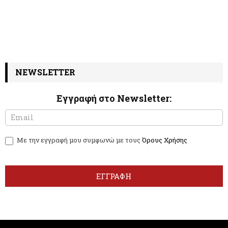
NEWSLETTER
Εγγραφή στο Newsletter:
N
I
e
f
w
y
Με την εγγραφή μου συμφωνώ με τους
Όρους Χρήσης
s
o
l
u
e
a
t
r
ΕΓΓΡΑΦΗ
t
e
e
h
r
u
m
a