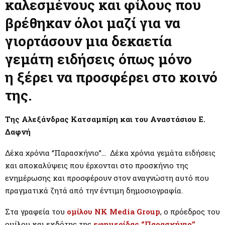
M
καλεσμένους και φίλους που
βρέθηκαν όλοι μαζί για να
E
γιορτάσουν μια δεκαετία
N
γεμάτη ειδήσεις όπως μόνο
η
ξέρει να προσφέρει στο κοινό
U
της.
Της Αλεξάνδρας Κατσαμπίρη και του Αναστάσιου Ε.
Δαφνή
Δέκα χρόνια ‘’Παρασκήνιο’’… Δέκα χρόνια γεμάτα ειδήσεις
και αποκαλύψεις που έρχονται στο προσκήνιο της
ενημέρωσης και προσφέρουν στον αναγνώστη αυτό που
πραγματικά ζητά από την έντιμη δημοσιογραφία.
Στα γραφεία του
ομίλου NK Media Group
, ο πρόεδρος του
ομίλου και εκδότης της
εφημερίδας ‘’Παρασκήνιο’’,