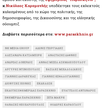
κ
.
Νικόλαος Καραμανλής
υποδέχτηκε τους εκλεκτούς
καλεσμένους από το χώρο της πολιτικής, της
δημοσιογραφίας, της Δικαιοσύνης και της ελληνικής
σόουμπιζ.
Διαβάστε περισσότερα στο:
www.paraskhnio.gr
NK MEDIA GROUP
ΆΔΩΝΙΣ ΓΕΩΡΓΙΆΔΗΣ
ΑΛΕΞΆΝΔΡΑ ΚΑΤΣΑΜΠΊΡΗ
ΑΝΑΣΤΆΣΗΣ ΔΑΦΝΉΣ
ΑΝΔΡΈΑΣ ΛΟΒΈΡΔΟΣ
ΆΝΝΑΣ ΜΙΣΈΛ ΑΣΗΜΑΚΟΠΟΎΛΟΥ
ΑΡΓΎΡΗΣ ΝΤΙΝΌΠΟΥΛΟΣ
ΒΑΣΊΛΗΣ ΜΙΧΑΛΟΛΙΆΚΟΣ
ΓΙΆΝΝΗΣ ΔΑΡΑΒΊΓΚΑΣ
ΓΙΆΝΝΗΣ ΚΕΦΑΛΟΓΙΆΝΝΗΣ
ΔΙΟΝΎΣΗΣ ΧΙΌΝΗΣ
ΕΚΔΉΛΩΣΗ
ΕΚΔΌΤΗΣ ΕΦΗΜΕΡΊΔΑΣ ΠΑΡΑΣΚΉΝΙΟ
ΕΥΆΓΓΕΛΟΣ ΑΝΤΏΝΑΡΟΣ
ΕΦΗΜΕΡΊΔΑ ΠΑΡΑΣΚΉΝΙΟ
ΖΈΤΑ ΜΑΚΡΉ
ΘΑΝΆΣΗΣ ΘΕΟΧΑΡΌΠΟΥΛΟΣ
ΘΟΔΩΡΉΣ ΚΑΡΆΟΓΛΟΥ