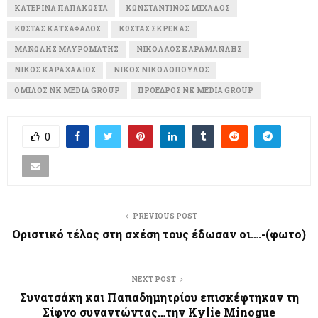
ΚΑΤΕΡΊΝΑ ΠΑΠΑΚΏΣΤΑ
ΚΩΝΣΤΑΝΤΊΝΟΣ ΜΊΧΑΛΟΣ
ΚΏΣΤΑΣ ΚΑΤΣΑΦΆΔΟΣ
ΚΏΣΤΑΣ ΣΚΡΈΚΑΣ
ΜΑΝΏΛΗΣ ΜΑΥΡΟΜΆΤΗΣ
ΝΙΚΌΛΑΟΣ ΚΑΡΑΜΑΝΛΉΣ
ΝΊΚΟΣ ΚΑΡΑΧΆΛΙΟΣ
ΝΊΚΟΣ ΝΙΚΟΛΌΠΟΥΛΟΣ
ΌΜΙΛΟΣ NK MEDIA GROUP
ΠΡΌΕΔΡΟΣ NK MEDIA GROUP
0
PREVIOUS POST
Οριστικό τέλος στη σχέση τους έδωσαν οι….-(φωτο)
NEXT POST
Συνατσάκη και Παπαδημητρίου επισκέφτηκαν τη
Σίφνο συναντώντας…την Kylie Minogue