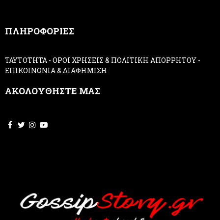
n
,
ΠΛΗΡΟΦΟΡΙΕΣ
l
e
a
ΤΑΥΤΟΤΗΤΑ
-
ΟΡΟΙ ΧΡΗΣΕΙΣ & ΠΟΛΙΤΙΚΗ ΑΠΟΡΡΗΤΟΥ
-
v
ΕΠΙΚΟΙΝΩΝΙΑ & ΔΙΑΦΗΜΙΣΗ
e
t
ΑΚΟΛΟΥΘΗΣΤΕ ΜΑΣ
h
i
s
f
i
e
l
d
b
l
a
n
k