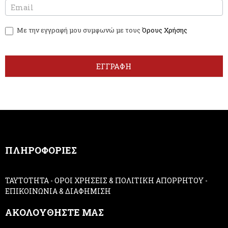
e
f
w
y
Με την εγγραφή μου συμφωνώ με τους
Όρους Χρήσης
s
o
l
u
e
a
t
r
ΕΓΓΡΑΦΗ
t
e
e
h
r
u
m
a
n
,
ΠΛΗΡΟΦΟΡΙΕΣ
l
e
a
ΤΑΥΤΟΤΗΤΑ
-
ΟΡΟΙ ΧΡΗΣΕΙΣ & ΠΟΛΙΤΙΚΗ ΑΠΟΡΡΗΤΟΥ
-
v
ΕΠΙΚΟΙΝΩΝΙΑ & ΔΙΑΦΗΜΙΣΗ
e
t
ΑΚΟΛΟΥΘΗΣΤΕ ΜΑΣ
h
i