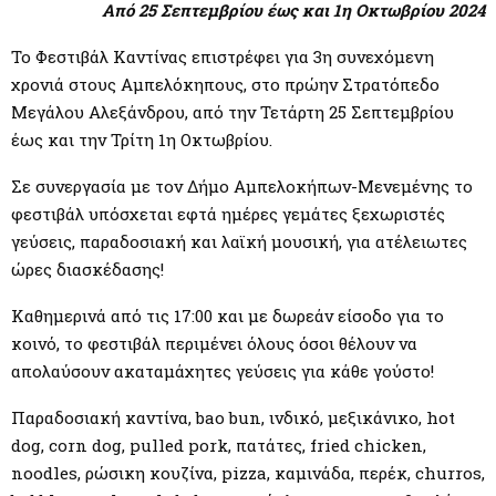
M
Από 25 Σεπτεμβρίου έως και 1η Οκτωβρίου 2024
E
Το Φεστιβάλ Καντίνας επιστρέφει για 3η συνεχόμενη
χρονιά στους Αμπελόκηπους, στο πρώην Στρατόπεδο
Μεγάλου Αλεξάνδρου, από την Τετάρτη 25 Σεπτεμβρίου
N
έως και την Τρίτη 1η Οκτωβρίου.
U
Σε συνεργασία με τον Δήμο Αμπελοκήπων-Μενεμένης το
φεστιβάλ υπόσχεται εφτά ημέρες γεμάτες ξεχωριστές
γεύσεις, παραδοσιακή και λαϊκή μουσική, για ατέλειωτες
ώρες διασκέδασης!
Καθημερινά από τις 17:00 και με δωρεάν είσοδο για το
κοινό, το φεστιβάλ περιμένει όλους όσοι θέλουν να
απολαύσουν ακαταμάχητες γεύσεις για κάθε γούστο!
Παραδοσιακή καντίνα, bao bun, ινδικό, μεξικάνικο, hot
dog, corn dog, pulled pork, πατάτες, fried chicken,
noodles, ρώσικη κουζίνα, pizza, καμινάδα, περέκ, churros,