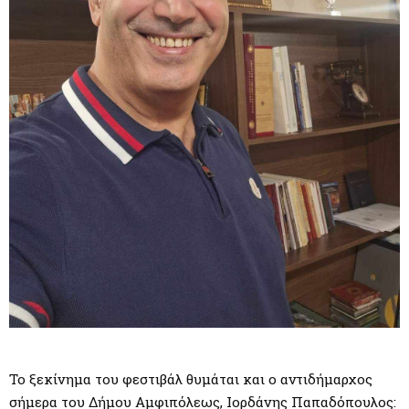
Το ξεκίνημα του φεστιβάλ θυμάται και ο αντιδήμαρχος
σήμερα του Δήμου Αμφιπόλεως, Ιορδάνης Παπαδόπουλος: