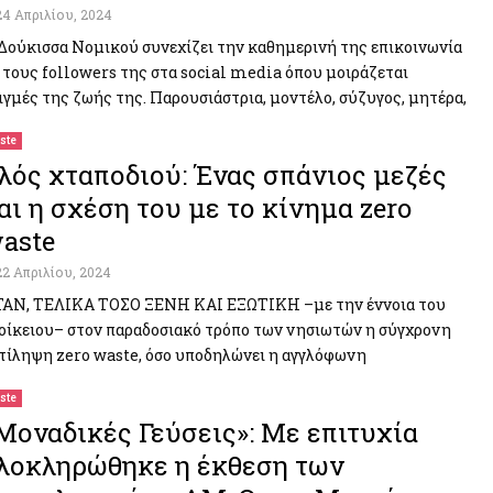
24 Απριλίου, 2024
Δούκισσα Νομικού συνεχίζει την καθημερινή της επικοινωνία
 τους followers της στα social media όπου μοιράζεται
ιγμές της ζωής της. Παρουσιάστρια, μοντέλο, σύζυγος, μητέρα,
ste
λός χταποδιού: Ένας σπάνιος μεζές
αι η σχέση του με το κίνημα zero
aste
22 Απριλίου, 2024
ΑΝ, ΤΕΛΙΚΑ ΤΟΣΟ ΞΕΝΗ ΚΑΙ ΕΞΩΤΙΚΗ –με την έννοια του
οίκειου– στον παραδοσιακό τρόπο των νησιωτών η σύγχρονη
τίληψη zero waste, όσο υποδηλώνει η αγγλόφωνη
ste
Μοναδικές Γεύσεις»: Με επιτυχία
λοκληρώθηκε η έκθεση των