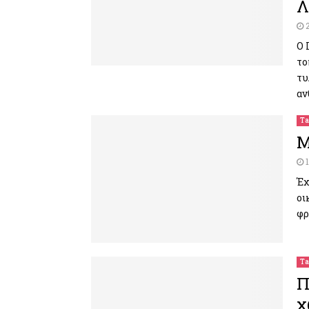
Λ
Ο 
το
τυ
αν
Ta
Μ
Έχ
οι
φρ
Ta
Π
χ