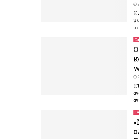
Η 
με
στ
Ta
Ο
κ
w
ΗΤ
αν
αν
Ta
«
ο