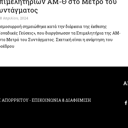
πιμελητηρίων ΑΜ-Θ στο Μετρό του
υντάγματος
18 Απριλίου, 2024
σμοσυρροή σημειώθηκε κατά την διάρκεια της έκθεσης
οναδικές Γεύσεις», που διοργάνωσαν τα Επιμελητήρια της ΑΜ-
στο Μετρό του Συντάγματος. Σχετική είναι η ανάρτηση του
οέδρου
Α
ΚΗ ΑΠΟΡΡΗΤΟΥ
-
ΕΠΙΚΟΙΝΩΝΙΑ & ΔΙΑΦΗΜΙΣΗ