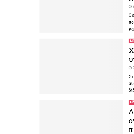
Θυ
πο
κα
Li
Χ
υ
Στ
αυ
δί
Li
Δ
o
π