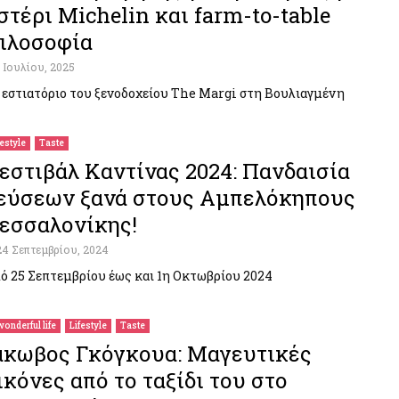
στέρι Michelin και farm-to-table
ιλοσοφία
1 Ιουλίου, 2025
 εστιατόριο του ξενοδοχείου The Margi στη Βουλιαγμένη
festyle
Taste
εστιβάλ Καντίνας 2024: Πανδαισία
εύσεων ξανά στους Αμπελόκηπους
εσσαλονίκης!
24 Σεπτεμβρίου, 2024
ό 25 Σεπτεμβρίου έως και 1η Οκτωβρίου 2024
wonderful life
Lifestyle
Taste
άκωβος Γκόγκουα: Μαγευτικές
ικόνες από το ταξίδι του στο