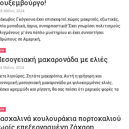
ουξεμβούργο!
28 Μαΐου, 2024
Ιάκωβος Γκόγκουα έχει επισκεφτεί χώρες μακρινές, εξωτικές,
πία μοναδικά, άγρια, συναρπαστικά! Έχει γνωρίσει πολιτισμούς
λιγμένους μ’ ένα πέπλο μυστηρίου κι έχει συναντήσει
θρώπους σε Αμερική,
ste
εσογειακή μακαρονάδα με ελιές
14 Μαΐου, 2024
ετε λιγούρες; Ζητάτε μακαρόνια; Αυτή η γρήγορη και
κονομική μεσογειακή μακαρονάδα με ψιλοκομμένες ελιές,
έσκο κρεμμύδι και ρίγανη, θα σας πείσει ότι μερικές φορές τα
ste
ασχαλινά κουλουράκια πορτοκαλιού
ωρίς επεξεργασμένη ζάχαρη