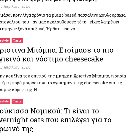
30 Απριλίου, 2024
μάσαι πριν λίγα χρόνια τα plant-based πασχαλινά κουλουράκια
ρτοκαλιού που –αν μας ακολουθούσες τότε– είχες λατρέψει
ι έψηνες ξανά και ξανά; Ήρθε η ώρα να
festyle
Taste
ριστίνα Μπόμπα: Ετοίμασε το πιο
γιεινό και νόστιμο cheesecake
25 Απριλίου, 2024
ην κουζίνα του σπιτιού της μπήκε η Χριστίνα Μπόμπα, η οποία
τή τη φορά μοιράστηκε το αγαπημένο της cheesecake για τις
δυμες κόρες της. Η
festyle
Taste
ούκισσα Νομικού: Τι είναι το
vernight oats που επιλέγει για το
ρωινό της