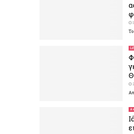
α
φ
Το
Li
Φ
γ
Θ
Απ
A 
Ι
ε