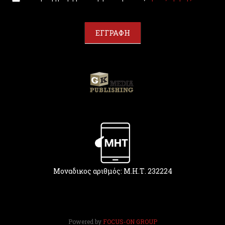
u
a
r
ΕΓΓΡΑΦΗ
e
h
u
m
a
n
,
l
e
a
v
e
t
Μοναδικος αριθμός: Μ.Η.Τ. 232224
h
i
s
f
i
Powered by
FOCUS-ON GROUP