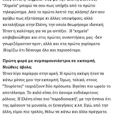
”Χημεία” μπορώ να σου πως υπήρξε από το πρώτο
τηλεφώνημα. Από το πρώτο λεπτό της κλήσης! Δεν σου
κρύβω πως εξετάσαμε κι άλλες υποψήφιες, αλλά
καταλήξαμε στην Ελένη, την οποία θεωρήσαμε ιδανική.
Ήταν η καλύτερη για να με αντέξει . Η ”χημεία”
επιβεβαιώθηκε και στις πρώτες συναντήσεις μας -δεν
γνωριζόμασταν πριν-, αλλά και στα πρώτα γυρίσματα
.Νομίζω ότι δένουμε όλο και περισσότερο.
Πρώτη φορά με συμπαρουσιάστρια σε εκπομπή.
Νιώθεις άβολα;
Ήταν λίγο περίεργο στην αρχή. Η πρώτη σκέψη ήταν να
κάνω μόνος μου την εκπομπή. Όμως, τελικά, στους
”Τουρίστες” ταιριάζουν δύο πρόσωπα. Βγαίνει πιο ωραίο το
αποτέλεσμα. Το καλό είναι ότι έχουμε ευδιάκριτους
ρόλους. Η Ελένη είναι πιο ”παραδοσιακή”, με την έννοια ότι
της αρέσουν τα μουσεία, οι ξεναγήσεις κ.λπ. Εγώ, από την
άλλη, είμαι πιο τρελός, θέλω να κάνω και άλλα πράγματα.