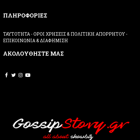
n
,
ΠΛΗΡΟΦΟΡΙΕΣ
l
e
a
ΤΑΥΤΟΤΗΤΑ
-
ΟΡΟΙ ΧΡΗΣΕΙΣ & ΠΟΛΙΤΙΚΗ ΑΠΟΡΡΗΤΟΥ
-
v
ΕΠΙΚΟΙΝΩΝΙΑ & ΔΙΑΦΗΜΙΣΗ
e
t
ΑΚΟΛΟΥΘΗΣΤΕ ΜΑΣ
h
i
s
f
i
e
l
d
b
l
a
n
k
.