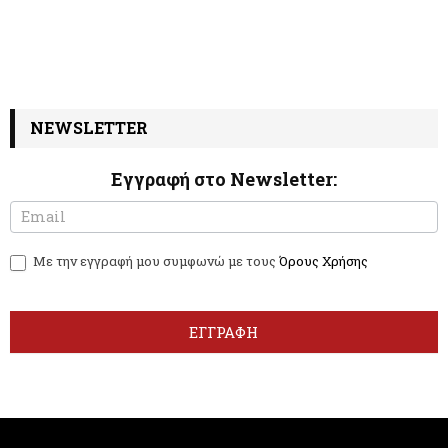
NEWSLETTER
Εγγραφή στο Newsletter:
N
I
e
f
w
y
Με την εγγραφή μου συμφωνώ με τους
Όρους Χρήσης
s
o
l
u
e
a
t
r
ΕΓΓΡΑΦΗ
t
e
e
h
r
u
m
a