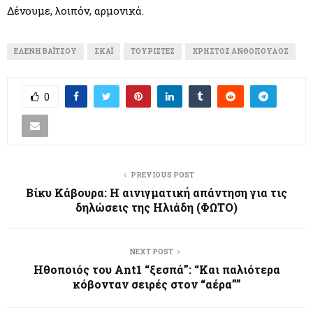
Δένουμε, λοιπόν, αρμονικά.
ΕΛΈΝΗ ΒΑΪ́ΤΣΟΥ
ΣΚΑΪ
ΤΟΥΡΊΣΤΕΣ
ΧΡΉΣΤΟΣ ΑΝΘΌΠΟΥΛΟΣ
0
PREVIOUS POST
Βίκυ Κάβουρα: Η αινιγματική απάντηση για τις
δηλώσεις της Ηλιάδη (ΦΩΤΟ)
NEXT POST
Ηθοποιός του Ant1 “ξεσπά”: “Και παλιότερα
κόβονταν σειρές στον “αέρα””