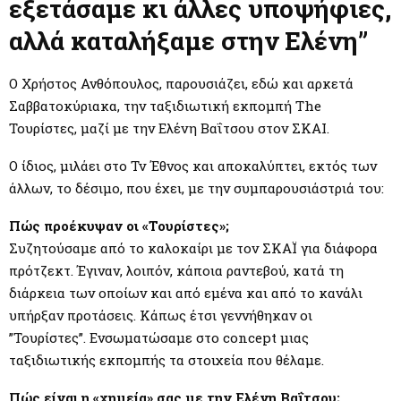
M
εξετάσαμε κι άλλες υποψήφιες,
αλλά καταλήξαμε στην Ελένη”
E
Ο Χρήστος Ανθόπουλος, παρουσιάζει, εδώ και αρκετά
N
Σαββατοκύριακα, την ταξιδιωτική εκπομπή The
Τουρίστες, μαζί με την Ελένη Βαΐτσου στον ΣΚΑΙ.
U
Ο ίδιος, μιλάει στο Tv Έθνος και αποκαλύπτει, εκτός των
άλλων, το δέσιμο, που έχει, με την συμπαρουσιάστριά του:
Πώς προέκυψαν οι «Τουρίστες»;
Συζητούσαμε από το καλοκαίρι με τον ΣΚΑΪ για διάφορα
πρότζεκτ. Έγιναν, λοιπόν, κάποια ραντεβού, κατά τη
διάρκεια των οποίων και από εμένα και από το κανάλι
υπήρξαν προτάσεις. Κάπως έτσι γεννήθηκαν οι
”Τουρίστες”. Ενσωματώσαμε στο concept μιας
ταξιδιωτικής εκπομπής τα στοιχεία που θέλαμε.
Πώς είναι η «χημεία» σας με την Ελένη Βαΐτσου;