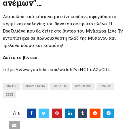
M
ανέμων”…
E
Αποκαλυπτικό κόκκινο μπικίνι κορδόνι, αψεγάδιαστο
κορμί και αναλογίες του θανάτου σε πρώτο πλάνο. Η
N
Βραζιλιάνα που θα δείτε στο βίντεο του Mykonos Live Tv
εντοπίστηκε σε πολυσύχναστη πλαζ της Μυκόνου και
τρέλανε κόσμο και κοσμάκη!
U
Δείτε το βίντεο:
https://www.youtube.com/watch?v=NGt-uAZpGDk
ΒΊΝΤΕΟ
ΒΡΑΖΙΛΙΆΝΑ
ΚΟΡΔΌΝΙ
ΜΎΚΟΝΟΣ
ΌΡΝΟΣ
ΣΈΞΙ
0