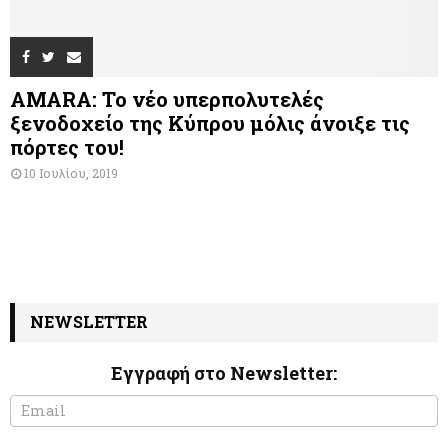
AMARA: Το νέο υπερπολυτελές
ξενοδοχείο της Κύπρου μόλις άνοιξε τις
πόρτες του!
10 Ιουλίου, 2019
NEWSLETTER
Εγγραφή στο Newsletter:
N
I
e
f
w
y