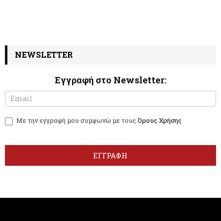
NEWSLETTER
Εγγραφή στο Newsletter:
N
I
e
f
w
y
Με την εγγραφή μου συμφωνώ με τους
Όρους Χρήσης
s
o
l
u
e
a
t
r
ΕΓΓΡΑΦΗ
t
e
e
h
r
u
m
a
n