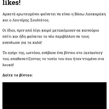
M
likes!
E
Αρκετά ερωτευμένοι φαίνεται να είναι η Βάσω Λασκαράκη
και ο Λευτέρης Σουλτάτος.
N
Οι ίδιοι, πριν από λίγο καιρό μετακόμισαν σε καινούριο
σπίτι και ήδη φαίνεται το νέο περιβάλλον να τους
U
ανανέωσε για τα καλά!
Το αγόρι της, ωστόσο, ανέβασε ένα βίντεο στο instastory
του, απαθανατίζοντας το τοπίο του που ήταν ντυμένο στα
λευκά!
Δείτε το βίντεο: