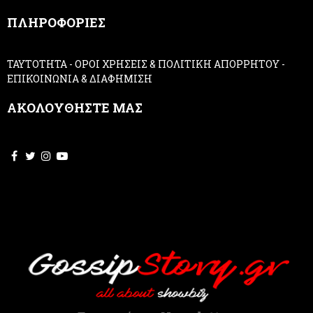
,
ΠΛΗΡΟΦΟΡΙΕΣ
l
e
a
ΤΑΥΤΟΤΗΤΑ
-
ΟΡΟΙ ΧΡΗΣΕΙΣ & ΠΟΛΙΤΙΚΗ ΑΠΟΡΡΗΤΟΥ
-
v
ΕΠΙΚΟΙΝΩΝΙΑ & ΔΙΑΦΗΜΙΣΗ
e
t
ΑΚΟΛΟΥΘΗΣΤΕ ΜΑΣ
h
i
s
f
i
e
l
d
b
l
a
n
k
.